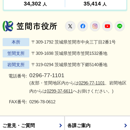
笠間市役所
X
Facebook
Instagram
Youtu
L
本所
〒309-1792 茨城県笠間市中央三丁目2番1号
笠間支所
〒309-1698 茨城県笠間市笠間1532番地
岩間支所
〒319-0294 茨城県笠間市下郷5140番地
0296-77-1101
電話番号:
(友部・笠間地区内からは
0296-77-1101
、岩間地区
内からは
0299-37-6611
へお掛けください。)
FAX番号:
0296-78-0612
ご意見・ご質問
各課ご案内