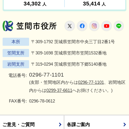
笠間市役所
X
Facebook
Instagram
Youtu
L
本所
〒309-1792 茨城県笠間市中央三丁目2番1号
笠間支所
〒309-1698 茨城県笠間市笠間1532番地
岩間支所
〒319-0294 茨城県笠間市下郷5140番地
0296-77-1101
電話番号:
(友部・笠間地区内からは
0296-77-1101
、岩間地区
内からは
0299-37-6611
へお掛けください。)
FAX番号:
0296-78-0612
ご意見・ご質問
各課ご案内