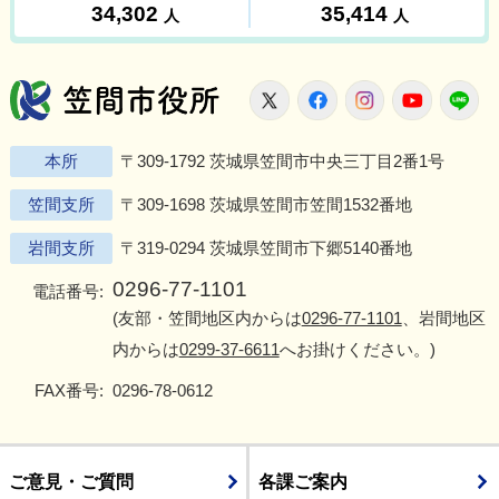
笠間市役所
X
Facebook
Instagram
Youtu
L
本所
〒309-1792 茨城県笠間市中央三丁目2番1号
笠間支所
〒309-1698 茨城県笠間市笠間1532番地
岩間支所
〒319-0294 茨城県笠間市下郷5140番地
0296-77-1101
電話番号:
(友部・笠間地区内からは
0296-77-1101
、岩間地区
内からは
0299-37-6611
へお掛けください。)
FAX番号:
0296-78-0612
ご意見・ご質問
各課ご案内