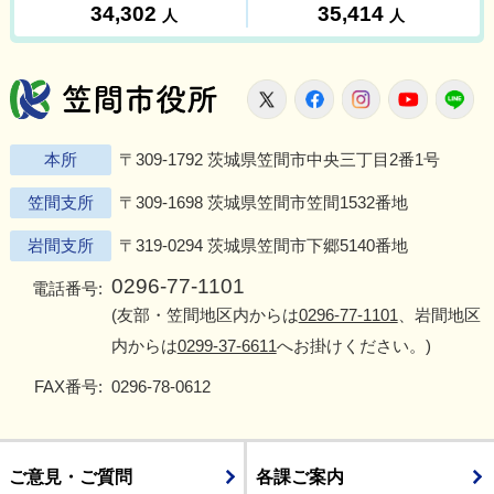
笠間市役所
X
Facebook
Instagram
Youtu
L
本所
〒309-1792 茨城県笠間市中央三丁目2番1号
笠間支所
〒309-1698 茨城県笠間市笠間1532番地
岩間支所
〒319-0294 茨城県笠間市下郷5140番地
0296-77-1101
電話番号:
(友部・笠間地区内からは
0296-77-1101
、岩間地区
内からは
0299-37-6611
へお掛けください。)
FAX番号:
0296-78-0612
ご意見・ご質問
各課ご案内