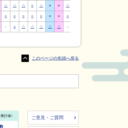
△
△
△
○
△
×
×
△
△
△
○
△
×
×
○
○
○
○
○
×
×
○
○
○
○
○
×
×
-
○
△
△
△
△
△
-
△
○
○
△
△
△
このページの先頭へ戻る
ご意見・ご質問