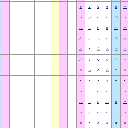
○
○
○
○
○
△
○
△
○
○
△
○
△
○
○
○
△
△
△
△
△
○
△
△
△
○
△
△
△
△
△
○
○
○
△
△
○
△
○
△
○
○
×
×
×
×
×
×
○
○
○
○
○
○
△
○
○
△
○
△
○
△
○
○
○
○
×
○
○
○
×
×