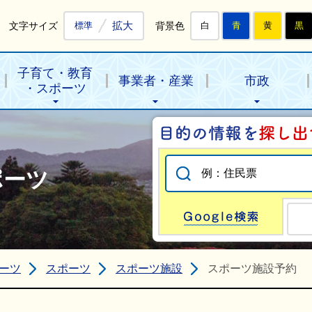
拡大
文字サイズ
背景色
標準
白
青
黄
黒
子育て・教育
事業者・産業
市政
・スポーツ
ポーツ
Go
ーツ
スポーツ
スポーツ施設
スポーツ施設予約