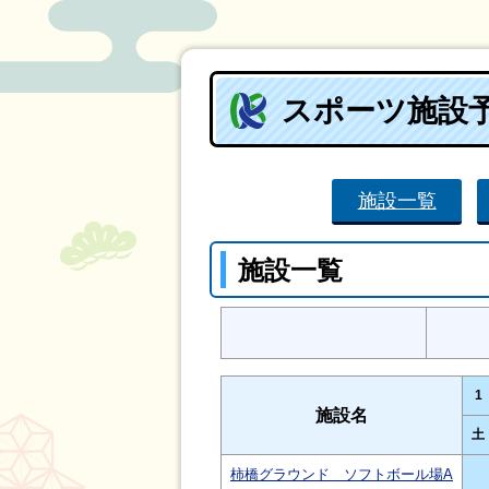
スポーツ施設
施設一覧
施設一覧
1
施設名
土
柿橋グラウンド ソフトボール場A