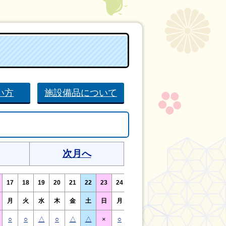
い方
施設備品について
次月へ
17
18
19
20
21
22
23
24
25
26
27
28
29
30
月
火
水
木
金
土
日
月
火
水
木
金
土
日
○
○
△
○
△
△
×
○
○
△
○
△
△
×