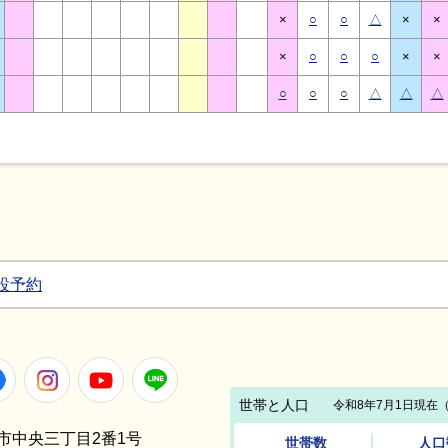
×
○
○
△
×
×
×
○
○
○
×
×
○
○
○
△
△
△
設予約
Facebook
Instagram
Youtube
LINE
笠間市中央三丁目2番1号