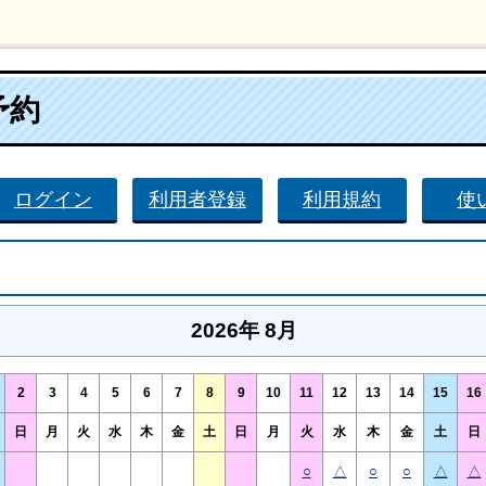
予約
ログイン
利用者登録
利用規約
使
2026年 8月
2
3
4
5
6
7
8
9
10
11
12
13
14
15
16
日
月
火
水
木
金
土
日
月
火
水
木
金
土
日
○
△
○
○
△
△