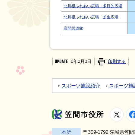
北川根ふれあい広場 多目的広場
北川根ふれあい広場 芝生広場
岩間武道館
0年0月0日
印刷する
スポーツ施設紹介
スポーツ施
X
笠間市役所
本所
〒309-1792 茨城県