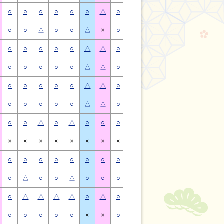
○
○
○
○
○
○
△
○
○
○
○
○
○
△
○
○
△
○
○
△
×
○
○
△
○
○
△
×
○
○
○
○
○
△
△
○
○
○
○
○
△
△
○
○
○
○
○
△
△
○
○
○
○
○
△
△
○
○
○
○
○
△
△
○
○
○
○
○
△
△
○
○
○
○
○
△
△
○
○
○
○
○
△
△
○
○
△
○
△
○
○
○
○
△
○
△
○
○
×
×
×
×
×
×
×
×
×
×
×
×
×
×
○
○
○
○
○
○
○
○
○
○
○
○
○
○
○
△
○
○
△
○
○
○
△
○
○
△
○
○
○
△
△
△
△
○
△
○
△
△
△
△
○
△
○
○
○
○
○
×
×
○
○
○
○
○
×
×