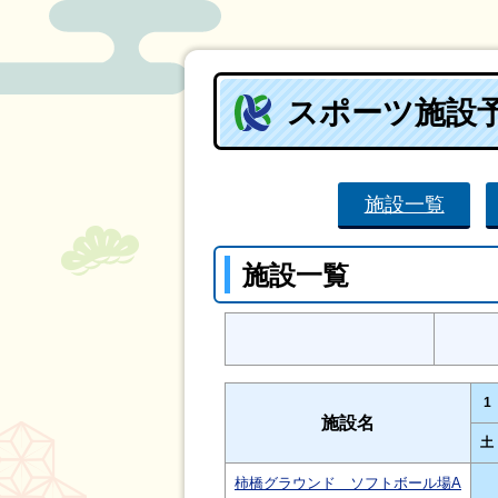
スポーツ施設
施設一覧
施設一覧
1
施設名
土
柿橋グラウンド ソフトボール場A