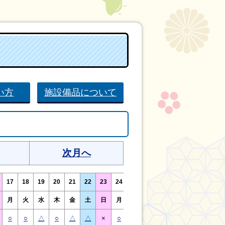
い方
施設備品について
次月へ
17
18
19
20
21
22
23
24
25
26
27
28
29
30
月
火
水
木
金
土
日
月
火
水
木
金
土
日
○
○
△
○
△
△
×
○
○
△
○
△
△
×