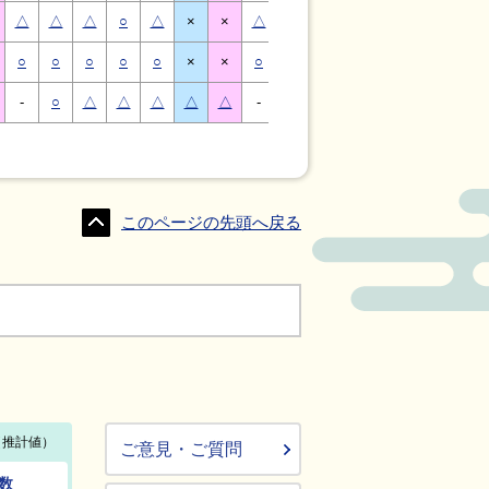
△
△
△
○
△
×
×
△
△
△
○
△
×
×
○
○
○
○
○
×
×
○
○
○
○
○
×
×
-
○
△
△
△
△
△
-
△
○
○
△
△
△
このページの先頭へ戻る
ご意見・ご質問