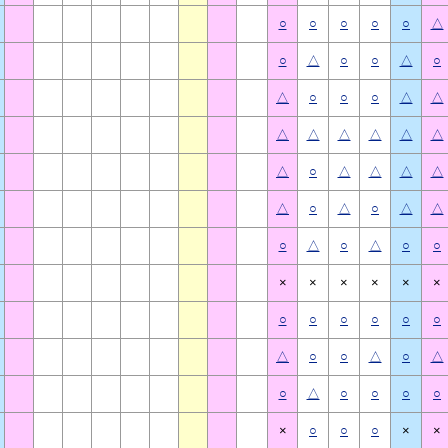
○
○
○
○
○
△
○
△
○
○
△
○
△
○
○
○
△
△
△
△
△
△
△
△
△
○
△
△
△
△
△
○
△
○
△
△
○
△
○
△
○
○
×
×
×
×
×
×
○
○
○
○
○
○
△
○
○
△
○
△
○
△
○
○
○
○
×
○
○
○
×
×