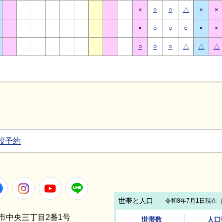
×
○
○
△
×
×
×
○
○
○
×
×
○
○
○
△
△
△
設予約
Facebook
Instagram
Youtube
LINE
笠間市中央三丁目2番1号