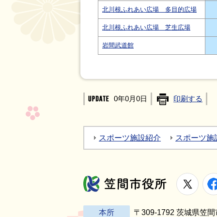
北川根ふれあい広場 多目的広場
北川根ふれあい広場 芝生広場
岩間武道館
0年0月0日
印刷する
スポーツ施設紹介
スポーツ施
X
笠間市役所
本所
〒309-1792 茨城県