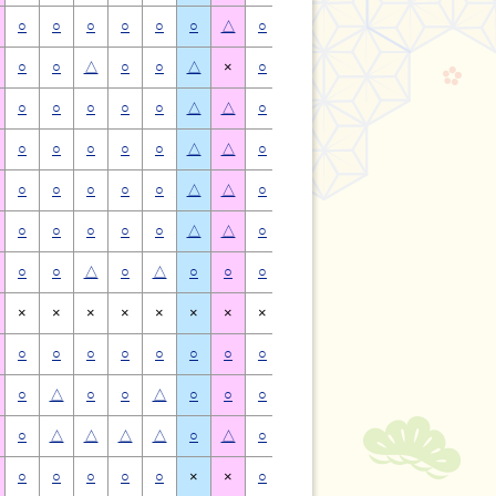
○
○
○
○
○
○
△
○
○
○
○
○
○
△
○
○
△
○
○
△
×
○
○
△
○
○
△
×
○
○
○
○
○
△
△
○
○
○
○
○
△
△
○
○
○
○
○
△
△
○
○
○
○
○
△
△
○
○
○
○
○
△
△
○
○
○
○
○
△
△
○
○
○
○
○
△
△
○
○
○
○
○
△
△
○
○
△
○
△
○
○
○
○
△
○
△
○
○
×
×
×
×
×
×
×
×
×
×
×
×
×
×
○
○
○
○
○
○
○
○
○
○
○
○
○
○
○
△
○
○
△
○
○
○
△
○
○
△
○
○
○
△
△
△
△
○
△
○
△
△
△
△
○
△
○
○
○
○
○
×
×
○
○
○
○
○
×
×