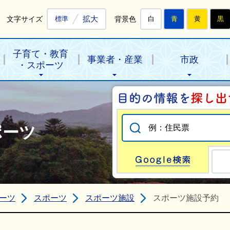
拡大
文字サイズ
背景色
標準
白
青
黄
黒
子育て・教育
事業者・産業
市政
・スポーツ
ポーツ
Go
ーツ
スポーツ
スポーツ施設
スポーツ施設予約