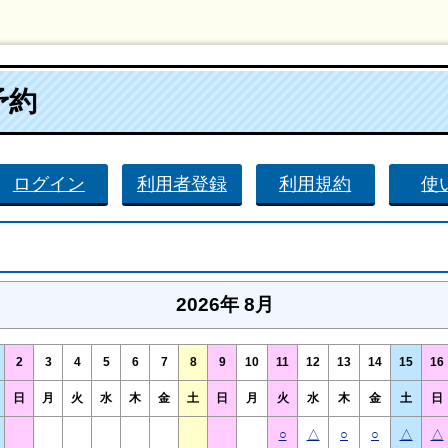
予約
ログイン
利用者登録
利用規約
使
2026年 8月
2
3
4
5
6
7
8
9
10
11
12
13
14
15
16
日
月
火
水
木
金
土
日
月
火
水
木
金
土
日
○
△
○
○
△
△