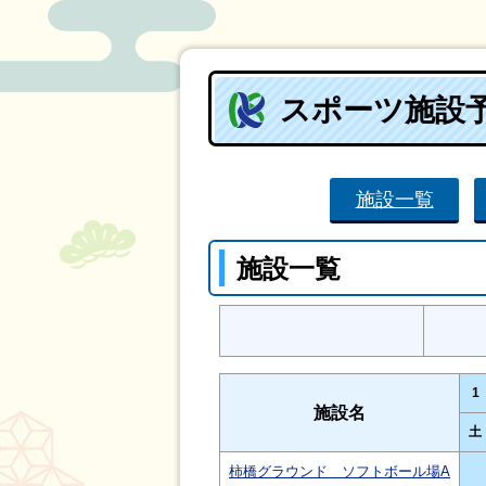
スポーツ施設
施設一覧
施設一覧
1
施設名
土
柿橋グラウンド ソフトボール場A