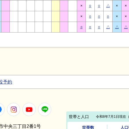
×
○
○
△
×
×
×
○
○
○
×
×
○
○
○
△
△
△
設予約
Facebook
Instagram
Youtube
LINE
笠間市中央三丁目2番1号