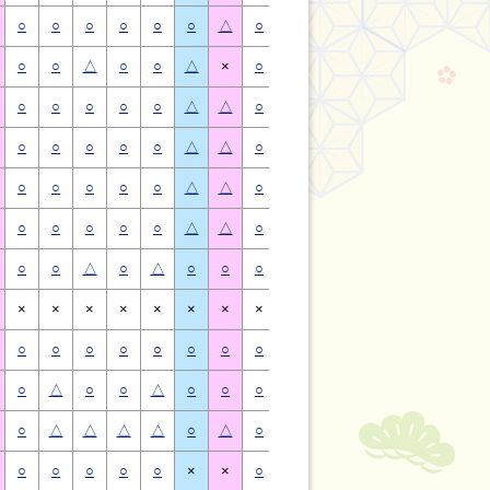
○
○
○
○
○
○
△
○
○
○
○
○
○
△
○
○
△
○
○
△
×
○
○
△
○
○
△
×
○
○
○
○
○
△
△
○
○
○
○
○
△
△
○
○
○
○
○
△
△
○
○
○
○
○
△
△
○
○
○
○
○
△
△
○
○
○
○
○
△
△
○
○
○
○
○
△
△
○
○
○
○
○
△
△
○
○
△
○
△
○
○
○
○
△
○
△
○
○
×
×
×
×
×
×
×
×
×
×
×
×
×
×
○
○
○
○
○
○
○
○
○
○
○
○
○
○
○
△
○
○
△
○
○
○
△
○
○
△
○
○
○
△
△
△
△
○
△
○
△
△
△
△
○
△
○
○
○
○
○
×
×
○
○
○
○
○
×
×