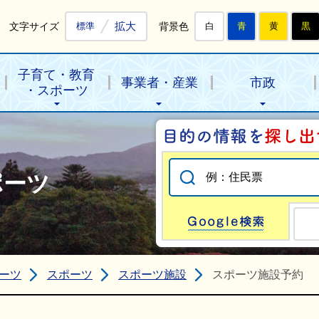
拡大
文字サイズ
背景色
標準
白
青
黄
黒
子育て・教育
事業者・産業
市政
・スポーツ
ポーツ
Go
ーツ
スポーツ
スポーツ施設
スポーツ施設予約