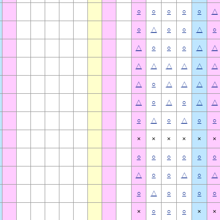
○
○
○
○
○
△
○
△
○
○
△
○
△
○
○
○
△
△
△
△
△
△
△
△
△
○
△
△
△
△
△
○
△
○
△
△
○
△
○
△
○
○
×
×
×
×
×
×
○
○
○
○
○
○
△
○
○
△
○
△
○
△
○
○
○
○
×
○
○
○
×
×