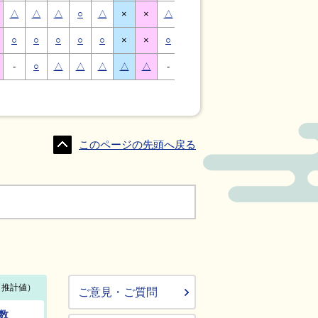
△
△
△
○
△
×
×
△
△
△
○
△
×
×
○
○
○
○
○
×
×
○
○
○
○
○
×
×
-
○
△
△
△
△
△
-
△
○
○
△
△
△
このページの先頭へ戻る
ご意見・ご質問