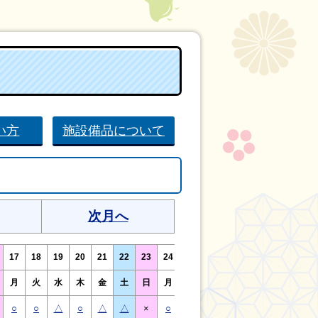
い方
施設備品について
次月へ
17
18
19
20
21
22
23
24
25
26
27
28
29
30
月
火
水
木
金
土
日
月
火
水
木
金
土
日
○
○
△
○
△
△
×
○
○
△
○
△
△
×