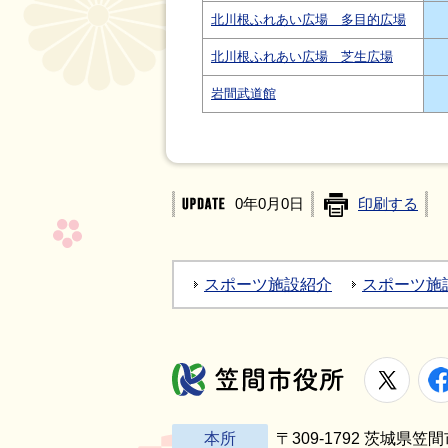
北川根ふれあい広場 多目的広場
北川根ふれあい広場 芝生広場
岩間武道館
0年0月0日
印刷する
スポーツ施設紹介
スポーツ施
X
笠間市役所
本所
〒309-1792 茨城県