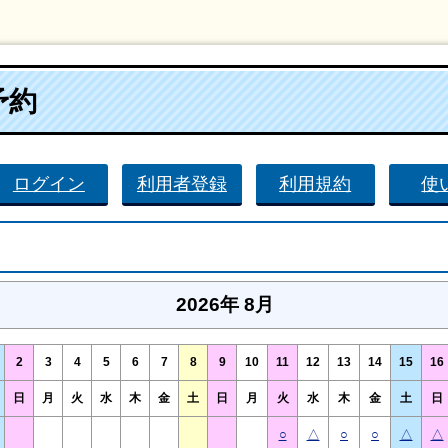
予約
ログイン
利用者登録
利用規約
使
2026年 8月
2
3
4
5
6
7
8
9
10
11
12
13
14
15
16
日
月
火
水
木
金
土
日
月
火
水
木
金
土
日
○
△
○
○
△
△