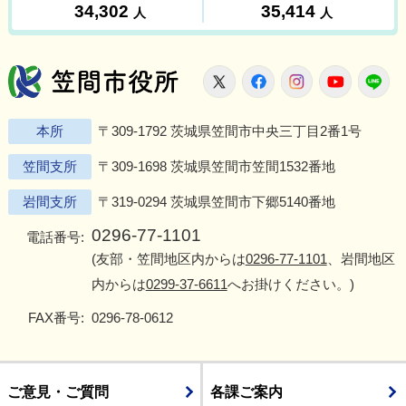
笠間市役所
X
Facebook
Instagram
Youtu
L
本所
〒309-1792 茨城県笠間市中央三丁目2番1号
笠間支所
〒309-1698 茨城県笠間市笠間1532番地
岩間支所
〒319-0294 茨城県笠間市下郷5140番地
0296-77-1101
電話番号:
(友部・笠間地区内からは
0296-77-1101
、岩間地区
内からは
0299-37-6611
へお掛けください。)
FAX番号:
0296-78-0612
ご意見・ご質問
各課ご案内