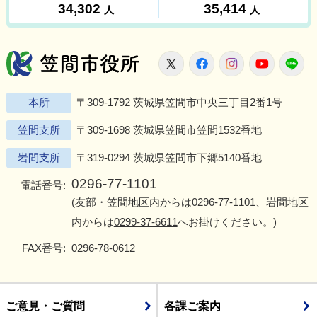
笠間市役所
X
Facebook
Instagram
Youtu
L
本所
〒309-1792 茨城県笠間市中央三丁目2番1号
笠間支所
〒309-1698 茨城県笠間市笠間1532番地
岩間支所
〒319-0294 茨城県笠間市下郷5140番地
0296-77-1101
電話番号:
(友部・笠間地区内からは
0296-77-1101
、岩間地区
内からは
0299-37-6611
へお掛けください。)
FAX番号:
0296-78-0612
ご意見・ご質問
各課ご案内