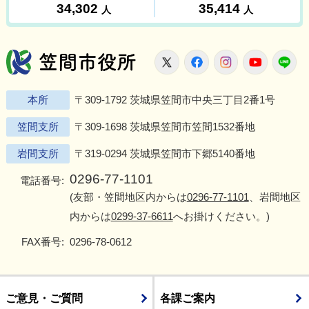
笠間市役所
X
Facebook
Instagram
Youtu
L
本所
〒309-1792 茨城県笠間市中央三丁目2番1号
笠間支所
〒309-1698 茨城県笠間市笠間1532番地
岩間支所
〒319-0294 茨城県笠間市下郷5140番地
0296-77-1101
電話番号:
(友部・笠間地区内からは
0296-77-1101
、岩間地区
内からは
0299-37-6611
へお掛けください。)
FAX番号:
0296-78-0612
ご意見・ご質問
各課ご案内