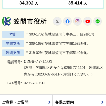
笠間市役所
X
Facebook
Instagram
Youtu
L
本所
〒309-1792 茨城県笠間市中央三丁目2番1号
笠間支所
〒309-1698 茨城県笠間市笠間1532番地
岩間支所
〒319-0294 茨城県笠間市下郷5140番地
0296-77-1101
電話番号:
(友部・笠間地区内からは
0296-77-1101
、岩間地区
内からは
0299-37-6611
へお掛けください。)
FAX番号:
0296-78-0612
ご意見・ご質問
各課ご案内