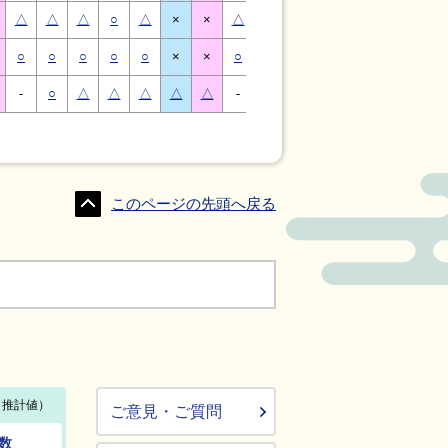
△
△
△
○
△
×
×
△
△
△
○
△
×
×
○
○
○
○
○
×
×
○
○
○
○
○
×
×
-
○
△
△
△
△
△
-
△
○
○
△
△
△
このページの先頭へ戻る
ご意見・ご質問