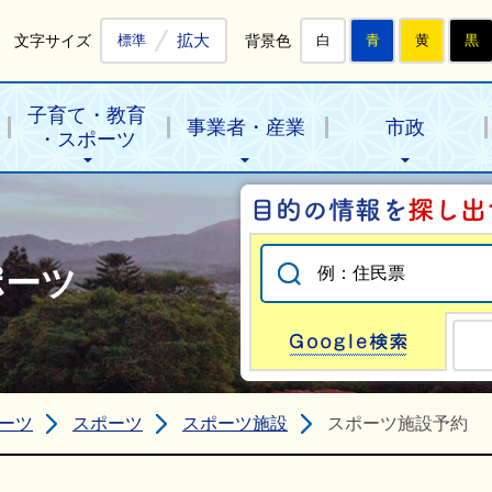
拡大
文字サイズ
背景色
標準
白
青
黄
黒
子育て・教育
事業者・産業
市政
・スポーツ
ポーツ
Go
ーツ
スポーツ
スポーツ施設
スポーツ施設予約