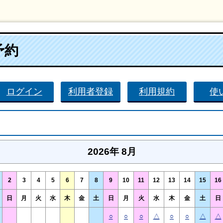
予約
ログイン
利用者登録
利用規約
使
2026年 8月
2
3
4
5
6
7
8
9
10
11
12
13
14
15
16
日
月
火
水
木
金
土
日
月
火
水
木
金
土
日
○
○
○
△
○
○
△
△