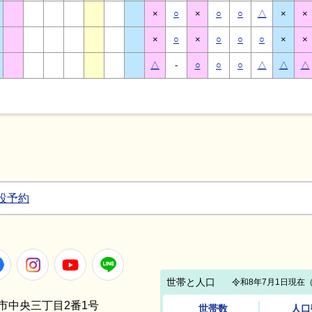
×
○
×
○
○
△
×
×
×
○
×
○
○
○
×
×
△
-
○
○
○
△
△
△
設予約
Facebook
Instagram
Youtube
LINE
笠間市中央三丁目2番1号