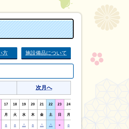
い方
施設備品について
次月へ
17
18
19
20
21
22
23
24
25
26
27
28
29
30
月
火
水
木
金
土
日
月
火
水
木
金
土
日
○
○
△
○
△
△
×
○
○
△
○
○
△
×