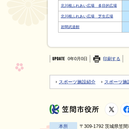
北川根ふれあい広場 多目的広場
北川根ふれあい広場 芝生広場
岩間武道館
0年0月0日
印刷する
スポーツ施設紹介
スポーツ施
X
笠間市役所
本所
〒309-1792 茨城県