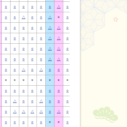
○
○
○
○
○
○
△
○
○
○
○
○
○
△
○
○
△
○
○
△
×
○
○
△
○
○
△
×
○
○
○
○
○
△
△
○
○
○
○
○
△
△
○
○
○
○
○
△
△
○
○
○
○
○
△
△
○
○
○
○
○
△
△
○
○
○
○
○
△
△
○
○
○
○
○
△
△
○
○
○
○
○
△
△
○
○
△
○
△
○
○
○
○
△
○
△
○
○
×
×
×
×
×
×
×
×
×
×
×
×
×
×
○
○
○
○
○
○
○
○
○
○
○
○
○
○
○
△
○
○
△
○
○
○
△
○
○
△
○
○
○
△
△
△
△
○
△
○
△
△
△
△
○
△
○
○
○
○
○
×
×
○
○
○
○
○
×
×