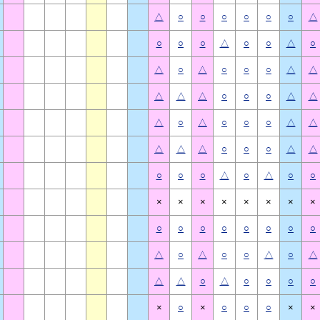
△
○
○
○
○
○
○
△
○
○
○
△
○
○
△
○
△
○
△
○
○
○
△
△
△
△
△
○
○
○
△
△
△
○
△
○
○
○
△
△
△
△
△
○
○
○
△
△
○
○
○
△
○
△
○
○
×
×
×
×
×
×
×
×
○
○
○
○
○
○
○
○
△
○
△
○
○
△
○
△
△
△
○
△
○
○
○
○
×
○
×
○
○
○
×
×