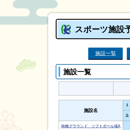
スポーツ施設
施設一覧
施設一覧
1
施設名
土
柿橋グラウンド ソフトボール場A