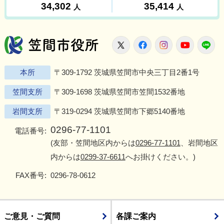
笠間市役所
X
Facebook
Instagram
Youtu
L
本所
〒309-1792 茨城県笠間市中央三丁目2番1号
笠間支所
〒309-1698 茨城県笠間市笠間1532番地
岩間支所
〒319-0294 茨城県笠間市下郷5140番地
0296-77-1101
電話番号:
(友部・笠間地区内からは
0296-77-1101
、岩間地区
内からは
0299-37-6611
へお掛けください。)
FAX番号:
0296-78-0612
ご意見・ご質問
各課ご案内