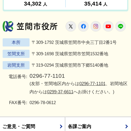
笠間市役所
X
Facebook
Instagram
Youtu
L
本所
〒309-1792 茨城県笠間市中央三丁目2番1号
笠間支所
〒309-1698 茨城県笠間市笠間1532番地
岩間支所
〒319-0294 茨城県笠間市下郷5140番地
0296-77-1101
電話番号:
(友部・笠間地区内からは
0296-77-1101
、岩間地区
内からは
0299-37-6611
へお掛けください。)
FAX番号:
0296-78-0612
ご意見・ご質問
各課ご案内