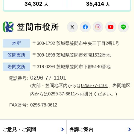
笠間市役所
X
Facebook
Instagram
Youtu
L
本所
〒309-1792 茨城県笠間市中央三丁目2番1号
笠間支所
〒309-1698 茨城県笠間市笠間1532番地
岩間支所
〒319-0294 茨城県笠間市下郷5140番地
0296-77-1101
電話番号:
(友部・笠間地区内からは
0296-77-1101
、岩間地区
内からは
0299-37-6611
へお掛けください。)
FAX番号:
0296-78-0612
ご意見・ご質問
各課ご案内