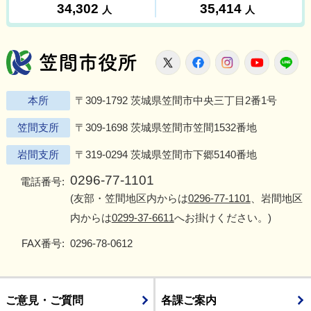
笠間市役所
X
Facebook
Instagram
Youtu
L
本所
〒309-1792 茨城県笠間市中央三丁目2番1号
笠間支所
〒309-1698 茨城県笠間市笠間1532番地
岩間支所
〒319-0294 茨城県笠間市下郷5140番地
0296-77-1101
電話番号:
(友部・笠間地区内からは
0296-77-1101
、岩間地区
内からは
0299-37-6611
へお掛けください。)
FAX番号:
0296-78-0612
ご意見・ご質問
各課ご案内