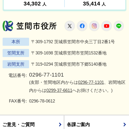
笠間市役所
X
Facebook
Instagram
Youtu
L
本所
〒309-1792 茨城県笠間市中央三丁目2番1号
笠間支所
〒309-1698 茨城県笠間市笠間1532番地
岩間支所
〒319-0294 茨城県笠間市下郷5140番地
0296-77-1101
電話番号:
(友部・笠間地区内からは
0296-77-1101
、岩間地区
内からは
0299-37-6611
へお掛けください。)
FAX番号:
0296-78-0612
ご意見・ご質問
各課ご案内