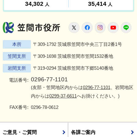
笠間市役所
X
Facebook
Instagram
Youtu
L
本所
〒309-1792 茨城県笠間市中央三丁目2番1号
笠間支所
〒309-1698 茨城県笠間市笠間1532番地
岩間支所
〒319-0294 茨城県笠間市下郷5140番地
0296-77-1101
電話番号:
(友部・笠間地区内からは
0296-77-1101
、岩間地区
内からは
0299-37-6611
へお掛けください。)
FAX番号:
0296-78-0612
ご意見・ご質問
各課ご案内