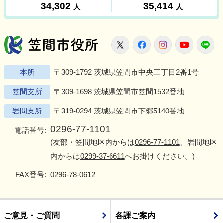
笠間市役所
X
Facebook
Instagram
Youtu
L
本所
〒309-1792 茨城県笠間市中央三丁目2番1号
笠間支所
〒309-1698 茨城県笠間市笠間1532番地
岩間支所
〒319-0294 茨城県笠間市下郷5140番地
0296-77-1101
電話番号:
(友部・笠間地区内からは
0296-77-1101
、岩間地区
内からは
0299-37-6611
へお掛けください。)
FAX番号:
0296-78-0612
ご意見・ご質問
各課ご案内