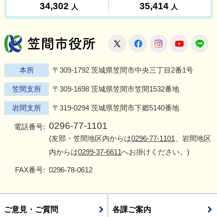
笠間市役所
X
Facebook
Instagram
Youtu
L
本所
〒309-1792 茨城県笠間市中央三丁目2番1号
笠間支所
〒309-1698 茨城県笠間市笠間1532番地
岩間支所
〒319-0294 茨城県笠間市下郷5140番地
0296-77-1101
電話番号:
(友部・笠間地区内からは
0296-77-1101
、岩間地区
内からは
0299-37-6611
へお掛けください。)
FAX番号:
0296-78-0612
ご意見・ご質問
各課ご案内