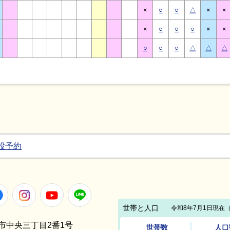
×
○
○
△
×
×
×
○
○
○
×
×
○
○
○
△
△
△
設予約
Facebook
Instagram
Youtube
LINE
笠間市中央三丁目2番1号