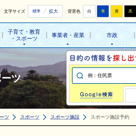
拡大
文字サイズ
背景色
標準
白
青
黄
黒
子育て・教育
事業者・産業
市政
・スポーツ
ポーツ
Go
ーツ
スポーツ
スポーツ施設
スポーツ施設予約