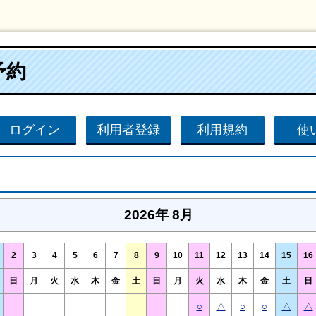
予約
ログイン
利用者登録
利用規約
使
2026年 8月
2
3
4
5
6
7
8
9
10
11
12
13
14
15
16
日
月
火
水
木
金
土
日
月
火
水
木
金
土
日
○
△
○
○
△
△