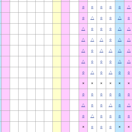
○
○
○
○
○
△
○
△
○
○
△
○
△
○
○
○
△
△
△
△
△
○
△
△
△
○
△
△
△
△
△
○
○
○
△
△
○
△
○
△
○
○
×
×
×
×
×
×
○
○
○
○
○
○
△
○
○
△
○
△
○
△
○
○
○
○
×
○
○
○
×
×