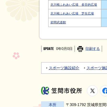
北川根ふれあい広場 多目的広場
北川根ふれあい広場 芝生広場
岩間武道館
0年0月0日
印刷する
スポーツ施設紹介
スポーツ施
X
笠間市役所
本所
〒309-1792 茨城県