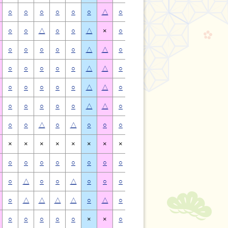
○
○
○
○
○
○
△
○
○
○
○
○
○
△
○
○
△
○
○
△
×
○
○
△
○
○
△
×
○
○
○
○
○
△
△
○
○
○
○
○
△
△
○
○
○
○
○
△
△
○
○
○
○
○
△
△
○
○
○
○
○
△
△
○
○
○
○
○
△
△
○
○
○
○
○
△
△
○
○
○
○
○
△
△
○
○
△
○
△
○
○
○
○
△
○
△
○
○
×
×
×
×
×
×
×
×
×
×
×
×
×
×
○
○
○
○
○
○
○
○
○
○
○
○
○
○
○
△
○
○
△
○
○
○
△
○
○
△
○
○
○
△
△
△
△
○
△
○
△
△
△
△
○
△
○
○
○
○
○
×
×
○
○
○
○
○
×
×