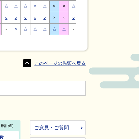
△
△
△
○
△
×
×
△
△
△
○
△
×
×
○
○
○
○
○
×
×
○
○
○
○
○
×
×
-
○
△
△
△
△
△
-
△
○
○
△
△
△
このページの先頭へ戻る
ご意見・ご質問