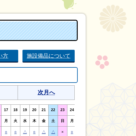
い方
施設備品について
次月へ
17
18
19
20
21
22
23
24
25
26
27
28
29
30
月
火
水
木
金
土
日
月
火
水
木
金
土
日
○
○
△
○
△
△
×
○
○
△
○
△
△
×