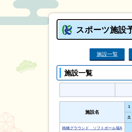
スポーツ施設
施設一覧
施設一覧
1
施設名
土
柿橋グラウンド ソフトボール場A