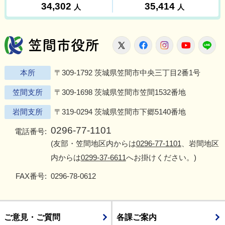
笠間市役所
X
Facebook
Instagram
Youtu
L
本所
〒309-1792 茨城県笠間市中央三丁目2番1号
笠間支所
〒309-1698 茨城県笠間市笠間1532番地
岩間支所
〒319-0294 茨城県笠間市下郷5140番地
0296-77-1101
電話番号:
(友部・笠間地区内からは
0296-77-1101
、岩間地区
内からは
0299-37-6611
へお掛けください。)
FAX番号:
0296-78-0612
ご意見・ご質問
各課ご案内