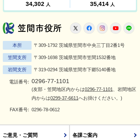
笠間市役所
X
Facebook
Instagram
Youtu
L
本所
〒309-1792 茨城県笠間市中央三丁目2番1号
笠間支所
〒309-1698 茨城県笠間市笠間1532番地
岩間支所
〒319-0294 茨城県笠間市下郷5140番地
0296-77-1101
電話番号:
(友部・笠間地区内からは
0296-77-1101
、岩間地区
内からは
0299-37-6611
へお掛けください。)
FAX番号:
0296-78-0612
ご意見・ご質問
各課ご案内