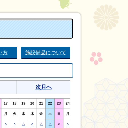
い方
施設備品について
次月へ
17
18
19
20
21
22
23
24
25
26
27
28
29
30
月
火
水
木
金
土
日
月
火
水
木
金
土
日
○
○
△
○
△
△
×
○
○
△
○
△
△
×