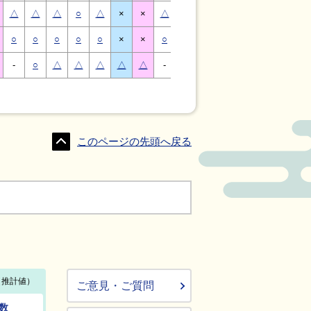
△
△
△
○
△
×
×
△
△
△
○
△
×
×
○
○
○
○
○
×
×
○
○
○
○
○
×
×
-
○
△
△
△
△
△
-
△
○
○
△
△
△
このページの先頭へ戻る
ご意見・ご質問