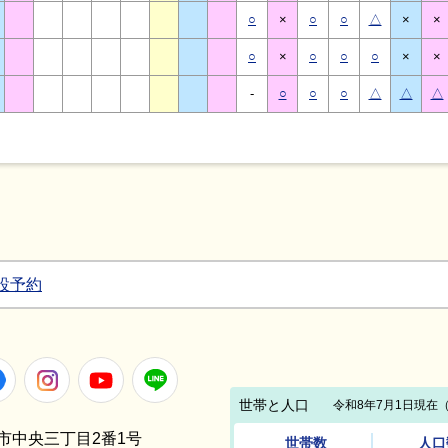
○
×
○
○
△
×
×
○
×
○
○
○
×
×
-
○
○
○
△
△
△
設予約
Facebook
Instagram
Youtube
LINE
笠間市中央三丁目2番1号