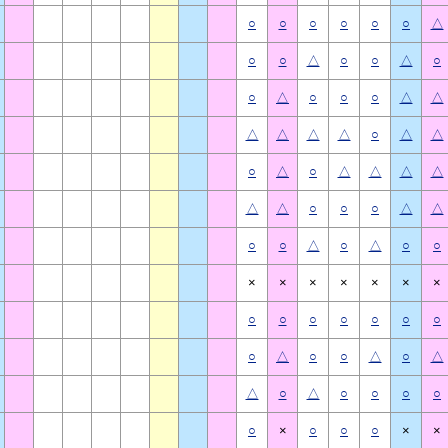
○
○
○
○
○
○
△
○
○
△
○
○
△
○
○
△
○
○
○
△
△
△
△
△
△
○
△
△
○
△
○
△
△
△
△
△
△
○
○
○
△
△
○
○
△
○
△
○
○
×
×
×
×
×
×
×
○
○
○
○
○
○
○
○
△
○
○
△
○
△
△
○
△
○
○
○
○
○
×
○
○
○
×
×