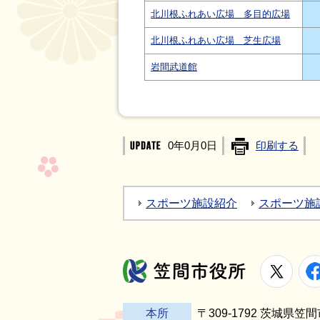
北川根ふれあい広場 多目的広場
北川根ふれあい広場 芝生広場
岩間武道館
0年0月0日
印刷する
スポーツ施設紹介
スポーツ施
X
笠間市役所
本所
〒309-1792 茨城県