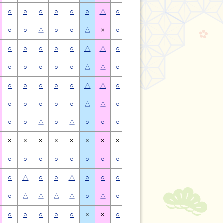
○
○
○
○
○
○
△
○
○
○
○
○
○
△
○
○
△
○
○
△
×
○
○
△
○
○
△
×
○
○
○
○
○
△
△
○
○
○
○
○
△
△
○
○
○
○
○
△
△
○
○
○
○
○
△
△
○
○
○
○
○
△
△
○
○
○
○
○
△
△
○
○
○
○
○
△
△
○
○
○
○
○
△
△
○
○
△
○
△
○
○
○
○
△
○
△
○
○
×
×
×
×
×
×
×
×
×
×
×
×
×
×
○
○
○
○
○
○
○
○
○
○
○
○
○
○
○
△
○
○
△
○
○
○
△
○
○
△
○
○
○
△
△
△
△
○
△
○
△
△
△
△
○
△
○
○
○
○
○
×
×
○
○
○
○
○
×
×