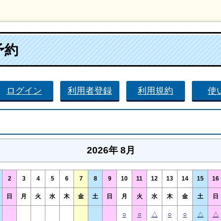
予約
ログイン
利用者登録
利用規約
使
2026年 8月
2
3
4
5
6
7
8
9
10
11
12
13
14
15
16
日
月
火
水
木
金
土
日
月
火
水
木
金
土
日
○
○
△
○
○
△
△