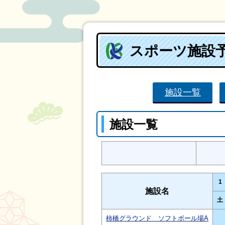
スポーツ施設
施設一覧
施設一覧
1
施設名
土
柿橋グラウンド ソフトボール場A