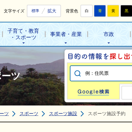
拡大
文字サイズ
背景色
標準
白
青
黄
黒
子育て・教育
事業者・産業
市政
・スポーツ
ポーツ
Go
ーツ
スポーツ
スポーツ施設
スポーツ施設予約