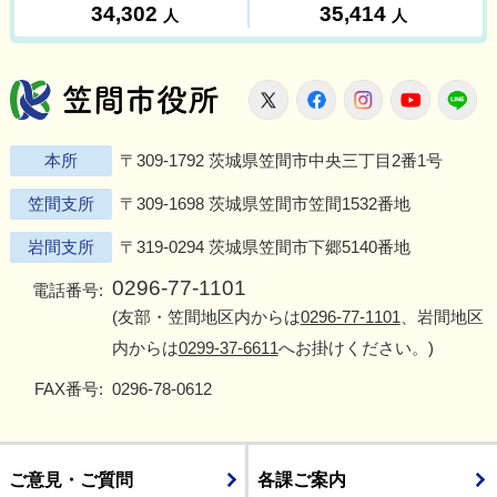
笠間市役所
X
Facebook
Instagram
Youtu
L
本所
〒309-1792 茨城県笠間市中央三丁目2番1号
笠間支所
〒309-1698 茨城県笠間市笠間1532番地
岩間支所
〒319-0294 茨城県笠間市下郷5140番地
0296-77-1101
電話番号:
(友部・笠間地区内からは
0296-77-1101
、岩間地区
内からは
0299-37-6611
へお掛けください。)
FAX番号:
0296-78-0612
ご意見・ご質問
各課ご案内