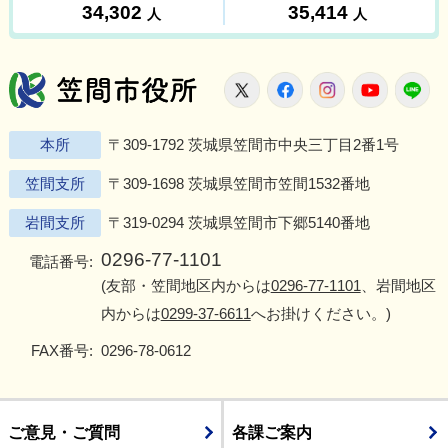
笠間市役所
X
Facebook
Instagram
Youtu
L
本所
〒309-1792 茨城県笠間市中央三丁目2番1号
笠間支所
〒309-1698 茨城県笠間市笠間1532番地
岩間支所
〒319-0294 茨城県笠間市下郷5140番地
0296-77-1101
電話番号:
(友部・笠間地区内からは
0296-77-1101
、岩間地区
内からは
0299-37-6611
へお掛けください。)
FAX番号:
0296-78-0612
ご意見・ご質問
各課ご案内