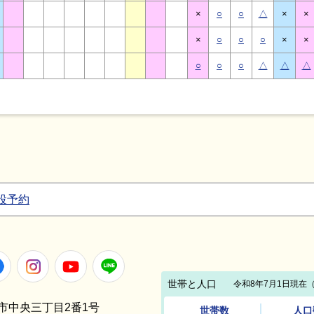
×
○
○
△
×
×
×
○
○
○
×
×
○
○
○
△
△
△
設予約
Facebook
Instagram
Youtube
LINE
笠間市中央三丁目2番1号