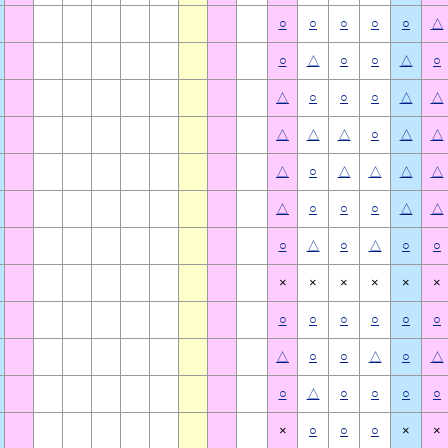
○
○
○
○
○
△
○
△
○
○
△
○
△
○
○
○
△
△
△
△
△
○
△
△
△
○
△
△
△
△
△
○
○
○
△
△
○
△
○
△
○
○
×
×
×
×
×
×
○
○
○
○
○
○
△
○
○
△
○
△
○
△
○
○
○
○
×
○
○
○
×
×