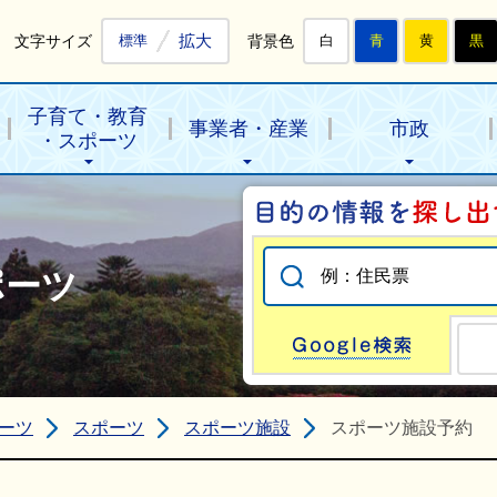
拡大
文字サイズ
背景色
標準
白
青
黄
黒
子育て・教育
事業者・産業
市政
・スポーツ
ポーツ
Go
ーツ
スポーツ
スポーツ施設
スポーツ施設予約