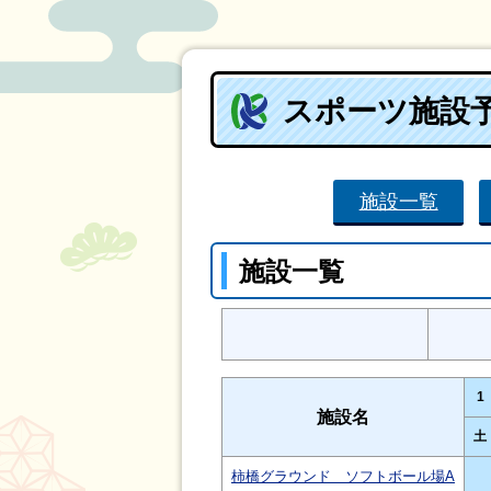
スポーツ施設
施設一覧
施設一覧
1
施設名
土
柿橋グラウンド ソフトボール場A