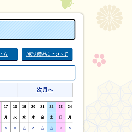
い方
施設備品について
次月へ
17
18
19
20
21
22
23
24
25
26
27
28
29
30
月
火
水
木
金
土
日
月
火
水
木
金
土
日
○
○
△
○
△
△
×
○
○
△
○
△
△
×