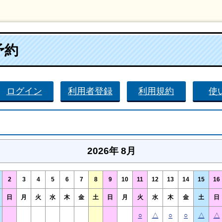
予約
ログイン
利用者登録
利用規約
使
2026年 8月
2
3
4
5
6
7
8
9
10
11
12
13
14
15
16
日
月
火
水
木
金
土
日
月
火
水
木
金
土
日
○
△
○
○
△
△