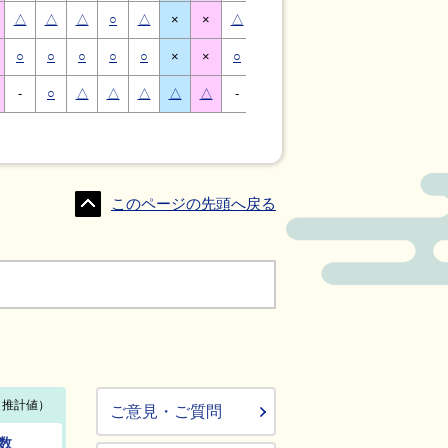
△
△
△
○
△
×
×
△
△
△
○
△
×
×
○
○
○
○
○
×
×
○
○
○
○
○
×
×
-
○
△
△
△
△
△
-
△
○
○
△
△
△
このページの先頭へ戻る
ご意見・ご質問