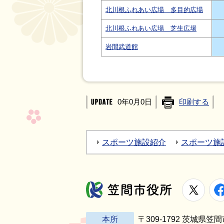
北川根ふれあい広場 多目的広場
北川根ふれあい広場 芝生広場
岩間武道館
0年0月0日
印刷する
スポーツ施設紹介
スポーツ施
X
笠間市役所
本所
〒309-1792 茨城県