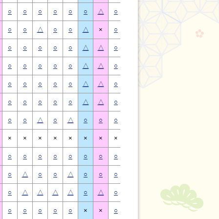
○
○
○
○
○
○
△
○
○
○
○
○
○
△
○
○
△
○
○
△
×
○
○
△
○
○
△
×
○
○
○
○
○
△
△
○
○
○
○
○
△
△
○
○
○
○
○
△
△
○
○
○
○
○
△
△
○
○
○
○
○
△
△
○
○
○
○
○
△
△
○
○
○
○
○
△
△
○
○
○
○
○
△
△
○
○
△
○
△
○
○
○
○
△
○
△
○
○
×
×
×
×
×
×
×
×
×
×
×
×
×
×
○
○
○
○
○
○
○
○
○
○
○
○
○
○
○
△
○
○
△
○
○
○
△
○
○
△
○
○
○
△
△
△
△
○
△
○
△
△
△
△
○
△
○
○
○
○
○
×
×
○
○
○
○
○
×
×