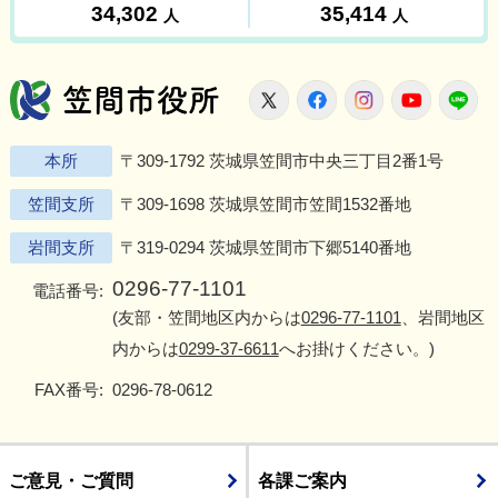
笠間市役所
X
Facebook
Instagram
Youtu
L
本所
〒309-1792 茨城県笠間市中央三丁目2番1号
笠間支所
〒309-1698 茨城県笠間市笠間1532番地
岩間支所
〒319-0294 茨城県笠間市下郷5140番地
0296-77-1101
電話番号:
(友部・笠間地区内からは
0296-77-1101
、岩間地区
内からは
0299-37-6611
へお掛けください。)
FAX番号:
0296-78-0612
ご意見・ご質問
各課ご案内