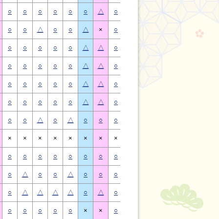
○
○
○
○
○
○
△
○
○
○
○
○
○
△
○
○
△
○
○
△
×
○
○
△
○
○
△
×
○
○
○
○
○
△
△
○
○
○
○
○
△
△
○
○
○
○
○
△
△
○
○
○
○
○
△
△
○
○
○
○
○
△
△
○
○
○
○
○
△
△
○
○
○
○
○
△
△
○
○
○
○
○
△
△
○
○
△
○
△
○
○
○
○
△
○
△
○
○
×
×
×
×
×
×
×
×
×
×
×
×
×
×
○
○
○
○
○
○
○
○
○
○
○
○
○
○
○
△
○
○
△
○
○
○
△
○
○
△
○
○
○
△
△
△
△
○
△
○
△
△
△
△
○
△
○
○
○
○
○
×
×
○
○
○
○
○
×
×