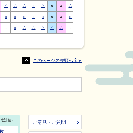
△
△
△
○
△
×
×
△
△
△
○
△
×
×
○
○
○
○
○
×
×
○
○
○
○
○
×
×
-
○
△
△
△
△
△
-
△
○
○
△
△
△
このページの先頭へ戻る
ご意見・ご質問