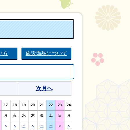
い方
施設備品について
次月へ
17
18
19
20
21
22
23
24
25
26
27
28
29
30
月
火
水
木
金
土
日
月
火
水
木
金
土
日
○
○
△
○
△
△
×
○
○
△
○
△
△
×