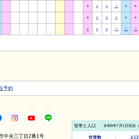
×
○
○
△
×
×
×
○
○
○
×
×
○
○
○
△
△
△
設予約
Facebook
Instagram
Youtube
LINE
笠間市中央三丁目2番1号