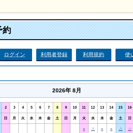
予約
ログイン
利用者登録
利用規約
使
2026年 8月
2
3
4
5
6
7
8
9
10
11
12
13
14
15
16
日
月
火
水
木
金
土
日
月
火
水
木
金
土
日
○
△
○
○
△
△