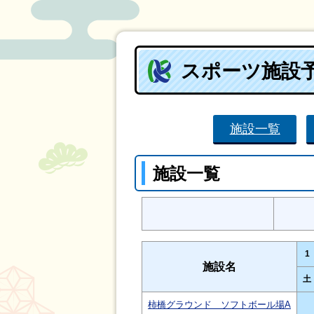
スポーツ施設
施設一覧
施設一覧
1
施設名
土
柿橋グラウンド ソフトボール場A