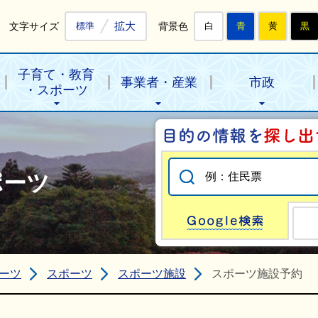
拡大
文字サイズ
背景色
標準
白
青
黄
黒
子育て・教育
事業者・産業
市政
・スポーツ
ポーツ
Go
ーツ
スポーツ
スポーツ施設
スポーツ施設予約