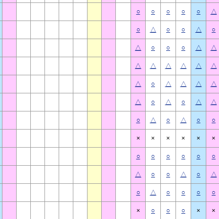
○
○
○
○
○
△
○
△
○
○
△
○
△
○
○
○
△
△
△
△
△
△
△
△
△
○
△
△
△
△
△
○
△
○
△
△
○
△
○
△
○
○
×
×
×
×
×
×
○
○
○
○
○
○
△
○
○
△
○
△
○
△
○
○
○
○
×
○
○
○
×
×