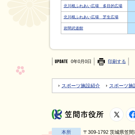
北川根ふれあい広場 多目的広場
北川根ふれあい広場 芝生広場
岩間武道館
0年0月0日
印刷する
スポーツ施設紹介
スポーツ施
X
笠間市役所
本所
〒309-1792 茨城県