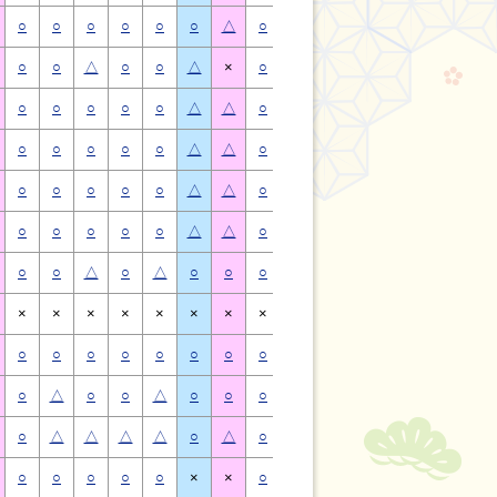
○
○
○
○
○
○
△
○
○
○
○
○
○
△
○
○
△
○
○
△
×
○
○
△
○
○
△
×
○
○
○
○
○
△
△
○
○
○
○
○
△
△
○
○
○
○
○
△
△
○
○
○
○
○
△
△
○
○
○
○
○
△
△
○
○
○
○
○
△
△
○
○
○
○
○
△
△
○
○
○
○
○
△
△
○
○
△
○
△
○
○
○
○
△
○
△
○
○
×
×
×
×
×
×
×
×
×
×
×
×
×
×
○
○
○
○
○
○
○
○
○
○
○
○
○
○
○
△
○
○
△
○
○
○
△
○
○
△
○
○
○
△
△
△
△
○
△
○
△
△
△
△
○
△
○
○
○
○
○
×
×
○
○
○
○
○
×
×