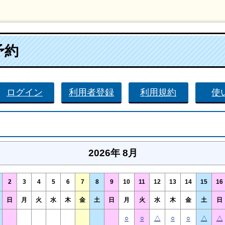
予約
ログイン
利用者登録
利用規約
使
2026年 8月
2
3
4
5
6
7
8
9
10
11
12
13
14
15
16
日
月
火
水
木
金
土
日
月
火
水
木
金
土
日
○
○
△
○
○
△
△