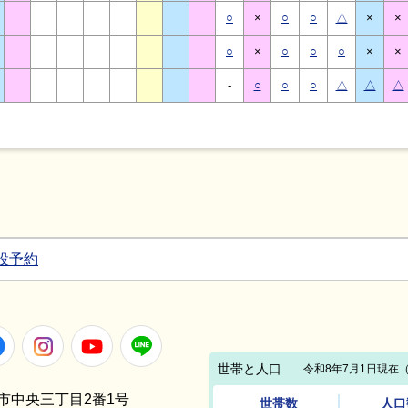
○
×
○
○
△
×
×
○
×
○
○
○
×
×
-
○
○
○
△
△
△
設予約
Facebook
Instagram
Youtube
LINE
笠間市中央三丁目2番1号