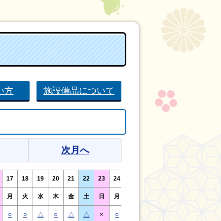
い方
施設備品について
次月へ
17
18
19
20
21
22
23
24
25
26
27
28
29
30
月
火
水
木
金
土
日
月
火
水
木
金
土
日
○
○
△
○
△
△
×
○
○
△
○
○
△
×