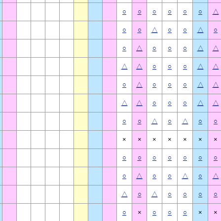
○
○
○
○
○
○
△
○
○
△
○
○
△
○
○
△
○
○
○
△
△
△
△
○
○
○
△
△
○
△
○
○
○
△
△
△
△
○
○
○
△
△
○
○
△
○
△
○
○
×
×
×
×
×
×
×
○
○
○
○
○
○
○
○
△
○
○
△
○
△
△
○
△
○
○
○
○
○
×
○
○
○
×
×