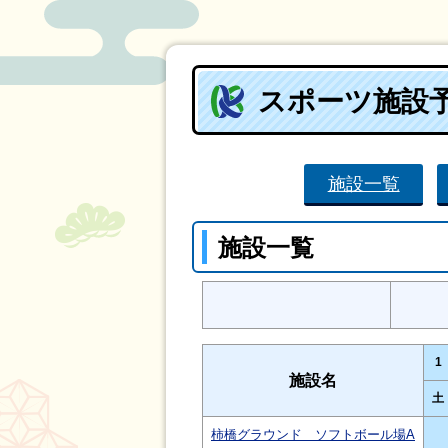
スポーツ施設
施設一覧
施設一覧
1
施設名
土
柿橋グラウンド ソフトボール場A