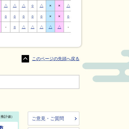
△
△
△
○
△
×
×
△
△
△
○
△
×
×
○
○
○
○
○
×
×
○
○
○
○
○
×
×
-
○
△
△
△
△
△
-
△
○
○
△
△
△
このページの先頭へ戻る
ご意見・ご質問