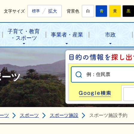
拡大
文字サイズ
背景色
標準
白
青
黄
黒
子育て・教育
事業者・産業
市政
・スポーツ
ポーツ
Go
ーツ
スポーツ
スポーツ施設
スポーツ施設予約