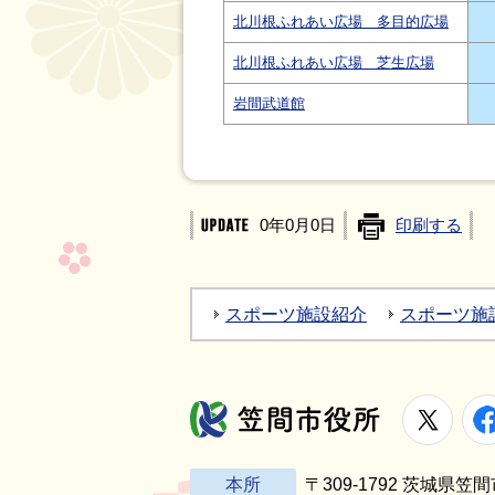
北川根ふれあい広場 多目的広場
北川根ふれあい広場 芝生広場
岩間武道館
0年0月0日
印刷する
スポーツ施設紹介
スポーツ施
X
笠間市役所
本所
〒309-1792 茨城県