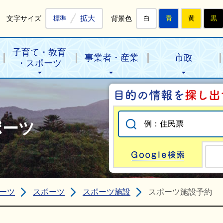
拡大
文字サイズ
背景色
標準
白
青
黄
黒
子育て・教育
事業者・産業
市政
・スポーツ
ポーツ
Go
ーツ
スポーツ
スポーツ施設
スポーツ施設予約