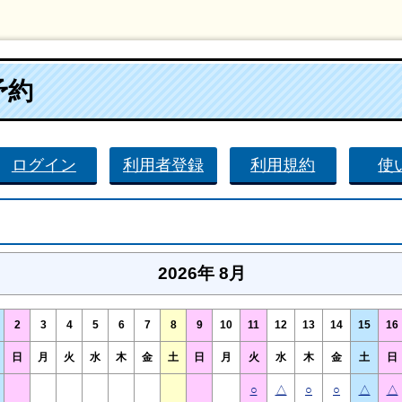
予約
ログイン
利用者登録
利用規約
使
2026年 8月
2
3
4
5
6
7
8
9
10
11
12
13
14
15
16
日
月
火
水
木
金
土
日
月
火
水
木
金
土
日
○
△
○
○
△
△