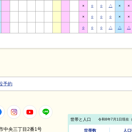
×
○
○
△
×
×
×
○
○
○
×
×
○
○
○
△
△
△
設予約
Facebook
Instagram
Youtube
LINE
笠間市中央三丁目2番1号