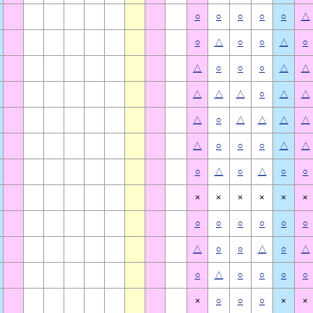
○
○
○
○
○
△
○
△
○
○
△
○
△
○
○
○
△
△
△
△
△
○
△
△
△
○
△
△
△
△
△
○
○
○
△
△
○
△
○
△
○
○
×
×
×
×
×
×
○
○
○
○
○
○
△
○
○
△
○
△
○
△
○
○
○
○
×
○
○
○
×
×