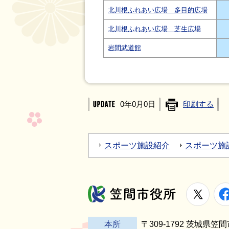
北川根ふれあい広場 多目的広場
北川根ふれあい広場 芝生広場
岩間武道館
0年0月0日
印刷する
スポーツ施設紹介
スポーツ施
X
笠間市役所
本所
〒309-1792 茨城県