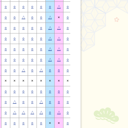
○
○
○
○
○
○
△
○
○
○
○
○
○
△
○
○
△
○
○
△
×
○
○
△
○
○
△
×
○
○
○
○
○
△
△
○
○
○
○
○
△
△
○
○
○
○
○
△
△
○
○
○
○
○
△
△
○
○
○
○
○
△
△
○
○
○
○
○
△
△
○
○
○
○
○
△
△
○
○
○
○
○
△
△
○
○
△
○
△
○
○
○
○
△
○
△
○
○
×
×
×
×
×
×
×
×
×
×
×
×
×
×
○
○
○
○
○
○
○
○
○
○
○
○
○
○
○
△
○
○
△
○
○
○
△
○
○
△
○
○
○
△
△
△
△
○
△
○
△
△
△
△
○
△
○
○
○
○
○
×
×
○
○
○
○
○
×
×