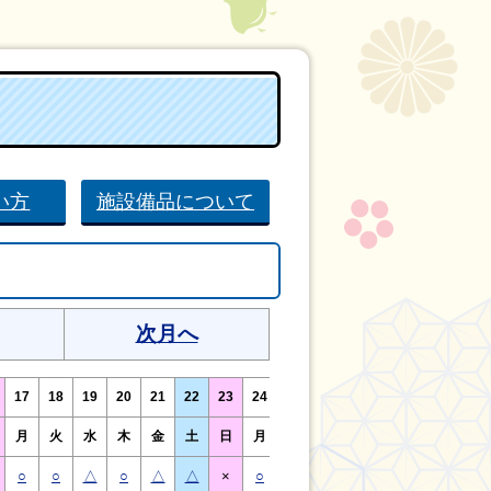
い方
施設備品について
次月へ
17
18
19
20
21
22
23
24
25
26
27
28
29
30
月
火
水
木
金
土
日
月
火
水
木
金
土
日
○
○
△
○
△
△
×
○
○
△
○
△
△
×