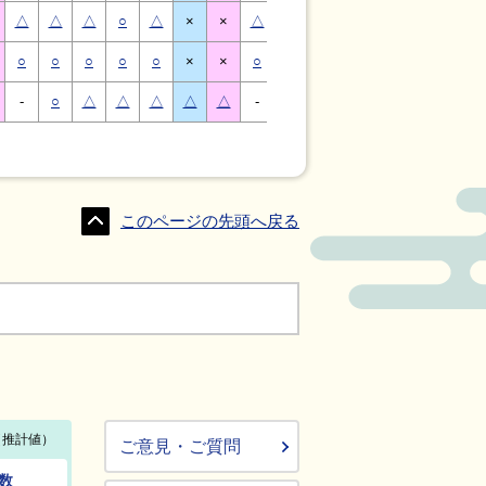
△
△
△
○
△
×
×
△
△
△
○
△
×
×
○
○
○
○
○
×
×
○
○
○
○
○
×
×
-
○
△
△
△
△
△
-
△
○
○
△
△
△
このページの先頭へ戻る
ご意見・ご質問