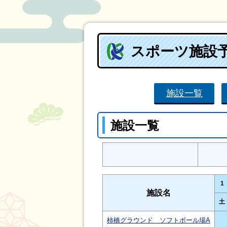
スポーツ施設
施設一覧
施設一覧
1
施設名
土
柿橋グラウンド ソフトボール場A