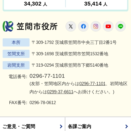
笠間市役所
X
Facebook
Instagram
Youtu
L
本所
〒309-1792 茨城県笠間市中央三丁目2番1号
笠間支所
〒309-1698 茨城県笠間市笠間1532番地
岩間支所
〒319-0294 茨城県笠間市下郷5140番地
0296-77-1101
電話番号:
(友部・笠間地区内からは
0296-77-1101
、岩間地区
内からは
0299-37-6611
へお掛けください。)
FAX番号:
0296-78-0612
ご意見・ご質問
各課ご案内