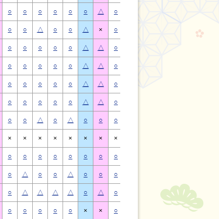
○
○
○
○
○
○
△
○
○
○
○
○
○
△
○
○
△
○
○
△
×
○
○
△
○
○
△
×
○
○
○
○
○
△
△
○
○
○
○
○
△
△
○
○
○
○
○
△
△
○
○
○
○
○
△
△
○
○
○
○
○
△
△
○
○
○
○
○
△
△
○
○
○
○
○
△
△
○
○
○
○
○
△
△
○
○
△
○
△
○
○
○
○
△
○
△
○
○
×
×
×
×
×
×
×
×
×
×
×
×
×
×
○
○
○
○
○
○
○
○
○
○
○
○
○
○
○
△
○
○
△
○
○
○
△
○
○
△
○
○
○
△
△
△
△
○
△
○
△
△
△
△
○
△
○
○
○
○
○
×
×
○
○
○
○
○
×
×