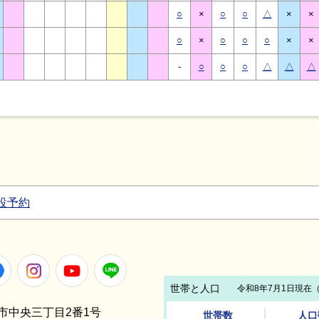
○
×
○
○
△
×
×
○
×
○
○
○
×
×
-
○
○
○
△
△
△
設予約
Facebook
Instagram
Youtube
LINE
笠間市中央三丁目2番1号