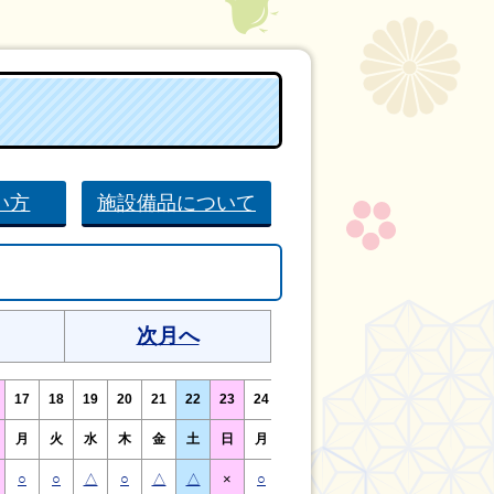
い方
施設備品について
次月へ
17
18
19
20
21
22
23
24
25
26
27
28
29
30
月
火
水
木
金
土
日
月
火
水
木
金
土
日
○
○
△
○
△
△
×
○
○
△
○
△
△
×