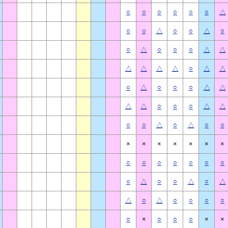
○
○
○
○
○
○
△
○
○
△
○
○
△
○
○
△
○
○
○
△
△
△
△
△
△
○
△
△
○
△
○
○
○
△
△
△
△
○
○
○
△
△
○
○
△
○
△
○
○
×
×
×
×
×
×
×
○
○
○
○
○
○
○
○
△
○
○
△
○
△
△
○
△
○
○
○
○
○
×
○
○
○
×
×