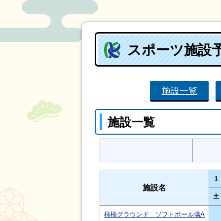
スポーツ施設
施設一覧
施設一覧
1
施設名
土
柿橋グラウンド ソフトボール場A