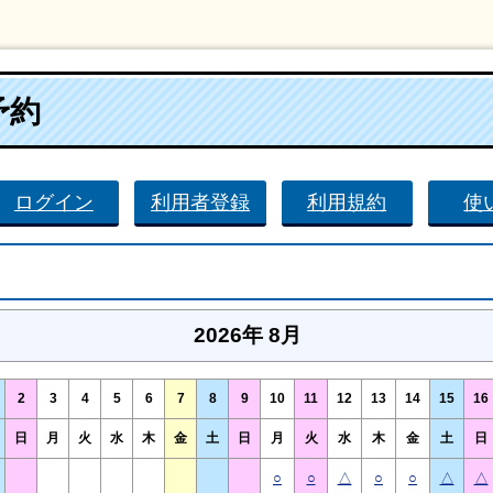
予約
ログイン
利用者登録
利用規約
使
2026年 8月
2
3
4
5
6
7
8
9
10
11
12
13
14
15
16
日
月
火
水
木
金
土
日
月
火
水
木
金
土
日
○
○
△
○
○
△
△