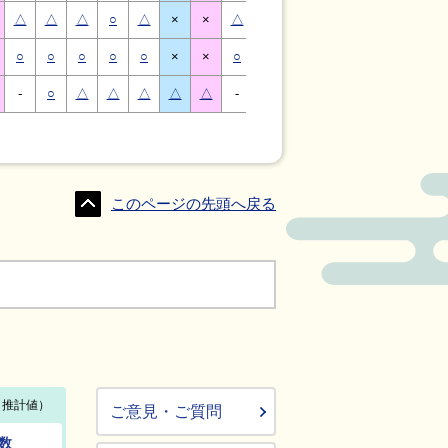
△
△
△
○
△
×
×
△
△
△
○
△
×
×
○
○
○
○
○
×
×
○
○
○
○
○
×
×
-
○
△
△
△
△
△
-
△
○
○
△
△
△
このページの先頭へ戻る
ご意見・ご質問