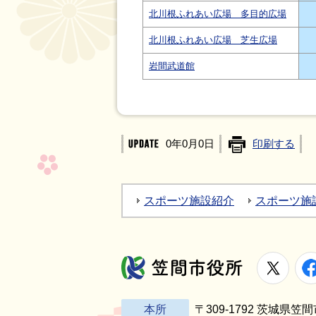
北川根ふれあい広場 多目的広場
北川根ふれあい広場 芝生広場
岩間武道館
0年0月0日
印刷する
スポーツ施設紹介
スポーツ施
X
笠間市役所
本所
〒309-1792 茨城県