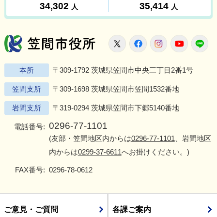
笠間市役所
X
Facebook
Instagram
Youtu
L
本所
〒309-1792 茨城県笠間市中央三丁目2番1号
笠間支所
〒309-1698 茨城県笠間市笠間1532番地
岩間支所
〒319-0294 茨城県笠間市下郷5140番地
0296-77-1101
電話番号:
(友部・笠間地区内からは
0296-77-1101
、岩間地区
内からは
0299-37-6611
へお掛けください。)
FAX番号:
0296-78-0612
ご意見・ご質問
各課ご案内