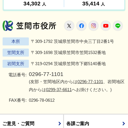
笠間市役所
X
Facebook
Instagram
Youtu
L
本所
〒309-1792 茨城県笠間市中央三丁目2番1号
笠間支所
〒309-1698 茨城県笠間市笠間1532番地
岩間支所
〒319-0294 茨城県笠間市下郷5140番地
0296-77-1101
電話番号:
(友部・笠間地区内からは
0296-77-1101
、岩間地区
内からは
0299-37-6611
へお掛けください。)
FAX番号:
0296-78-0612
ご意見・ご質問
各課ご案内