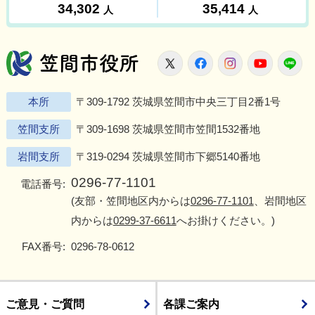
笠間市役所
X
Facebook
Instagram
Youtu
L
本所
〒309-1792 茨城県笠間市中央三丁目2番1号
笠間支所
〒309-1698 茨城県笠間市笠間1532番地
岩間支所
〒319-0294 茨城県笠間市下郷5140番地
0296-77-1101
電話番号:
(友部・笠間地区内からは
0296-77-1101
、岩間地区
内からは
0299-37-6611
へお掛けください。)
FAX番号:
0296-78-0612
ご意見・ご質問
各課ご案内