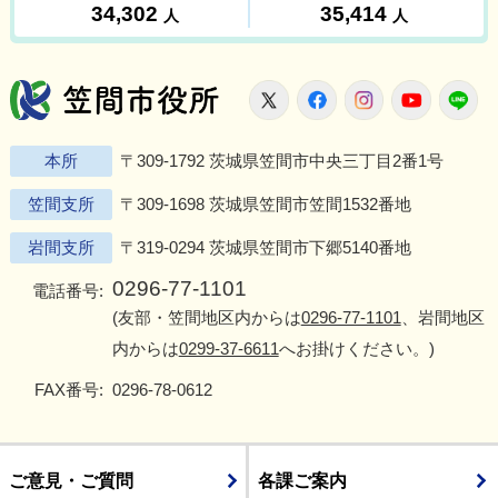
笠間市役所
X
Facebook
Instagram
Youtu
L
本所
〒309-1792 茨城県笠間市中央三丁目2番1号
笠間支所
〒309-1698 茨城県笠間市笠間1532番地
岩間支所
〒319-0294 茨城県笠間市下郷5140番地
0296-77-1101
電話番号:
(友部・笠間地区内からは
0296-77-1101
、岩間地区
内からは
0299-37-6611
へお掛けください。)
FAX番号:
0296-78-0612
ご意見・ご質問
各課ご案内