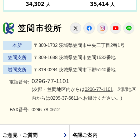
笠間市役所
X
Facebook
Instagram
Youtu
L
本所
〒309-1792 茨城県笠間市中央三丁目2番1号
笠間支所
〒309-1698 茨城県笠間市笠間1532番地
岩間支所
〒319-0294 茨城県笠間市下郷5140番地
0296-77-1101
電話番号:
(友部・笠間地区内からは
0296-77-1101
、岩間地区
内からは
0299-37-6611
へお掛けください。)
FAX番号:
0296-78-0612
ご意見・ご質問
各課ご案内