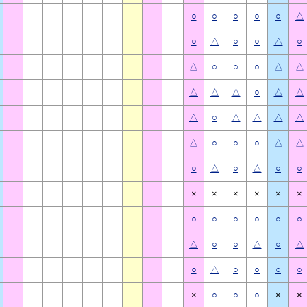
○
○
○
○
○
△
○
△
○
○
△
○
△
○
○
○
△
△
△
△
△
○
△
△
△
○
△
△
△
△
△
○
○
○
△
△
○
△
○
△
○
○
×
×
×
×
×
×
○
○
○
○
○
○
△
○
○
△
○
△
○
△
○
○
○
○
×
○
○
○
×
×