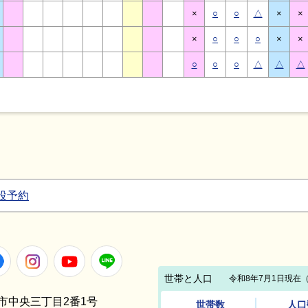
×
○
○
△
×
×
×
○
○
○
×
×
○
○
○
△
△
△
設予約
Facebook
Instagram
Youtube
LINE
笠間市中央三丁目2番1号