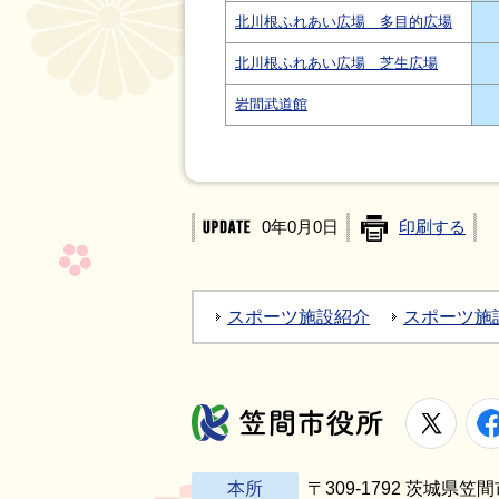
北川根ふれあい広場 多目的広場
北川根ふれあい広場 芝生広場
岩間武道館
0年0月0日
印刷する
スポーツ施設紹介
スポーツ施
X
笠間市役所
本所
〒309-1792 茨城県