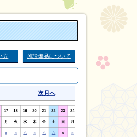
い方
施設備品について
次月へ
17
18
19
20
21
22
23
24
25
26
27
28
29
30
月
火
水
木
金
土
日
月
火
水
木
金
土
日
○
○
△
○
△
△
×
○
○
△
○
△
△
×