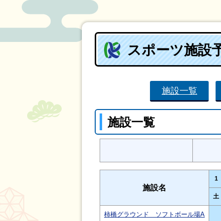
スポーツ施設
施設一覧
施設一覧
1
施設名
土
柿橋グラウンド ソフトボール場A