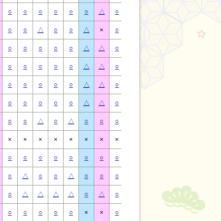
○
○
○
○
○
○
△
○
○
○
○
○
○
△
○
○
△
○
○
△
×
○
○
△
○
○
△
×
○
○
○
○
○
△
△
○
○
○
○
○
△
△
○
○
○
○
○
△
△
○
○
○
○
○
△
△
○
○
○
○
○
△
△
○
○
○
○
○
△
△
○
○
○
○
○
△
△
○
○
○
○
○
△
△
○
○
△
○
△
○
○
○
○
△
○
△
○
○
×
×
×
×
×
×
×
×
×
×
×
×
×
×
○
○
○
○
○
○
○
○
○
○
○
○
○
○
○
△
○
○
△
○
○
○
△
○
○
△
○
○
○
△
△
△
△
○
△
○
△
△
△
△
○
△
○
○
○
○
○
×
×
○
○
○
○
○
×
×