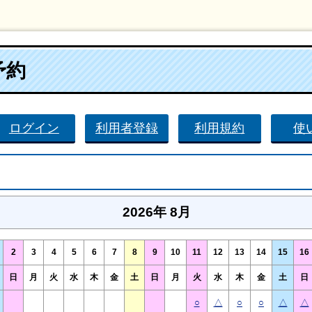
予約
ログイン
利用者登録
利用規約
使
2026年 8月
2
3
4
5
6
7
8
9
10
11
12
13
14
15
16
日
月
火
水
木
金
土
日
月
火
水
木
金
土
日
○
△
○
○
△
△