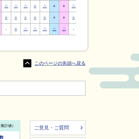
△
△
△
○
△
×
×
△
△
△
○
△
×
×
○
○
○
○
○
×
×
○
○
○
○
○
×
×
-
○
△
△
△
△
△
-
△
○
○
△
△
△
このページの先頭へ戻る
ご意見・ご質問