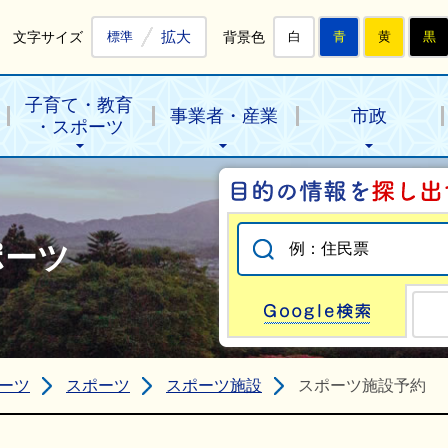
拡大
文字サイズ
背景色
標準
白
青
黄
黒
子育て・教育
事業者・産業
市政
・スポーツ
ポーツ
Go
ーツ
スポーツ
スポーツ施設
スポーツ施設予約