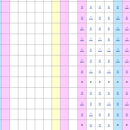
○
○
○
○
○
△
○
△
○
○
△
○
△
○
○
○
△
△
△
△
△
○
△
△
△
○
△
△
△
△
△
○
○
○
△
△
○
△
○
△
○
○
×
×
×
×
×
×
○
○
○
○
○
○
△
○
○
△
○
△
○
△
○
○
○
○
×
○
○
○
×
×