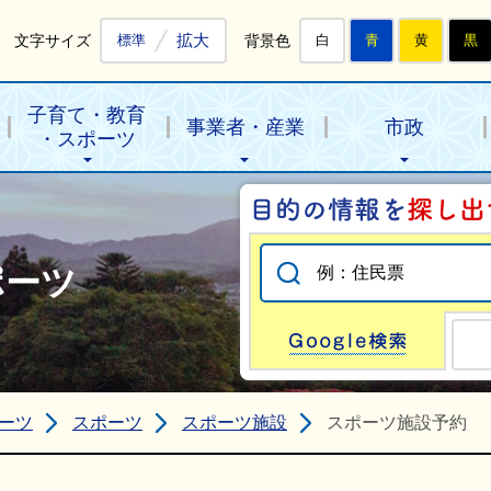
拡大
文字サイズ
背景色
標準
白
青
黄
黒
子育て・教育
事業者・産業
市政
・スポーツ
ポーツ
Go
ーツ
スポーツ
スポーツ施設
スポーツ施設予約