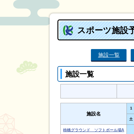
スポーツ施設
施設一覧
施設一覧
1
施設名
土
柿橋グラウンド ソフトボール場A