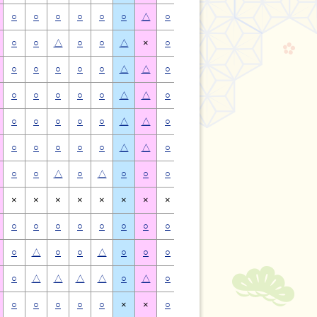
○
○
○
○
○
○
△
○
○
○
○
○
○
△
○
○
△
○
○
△
×
○
○
△
○
○
△
×
○
○
○
○
○
△
△
○
○
○
○
○
△
△
○
○
○
○
○
△
△
○
○
○
○
○
△
△
○
○
○
○
○
△
△
○
○
○
○
○
△
△
○
○
○
○
○
△
△
○
○
○
○
○
△
△
○
○
△
○
△
○
○
○
○
△
○
△
○
○
×
×
×
×
×
×
×
×
×
×
×
×
×
×
○
○
○
○
○
○
○
○
○
○
○
○
○
○
○
△
○
○
△
○
○
○
△
○
○
△
○
○
○
△
△
△
△
○
△
○
△
△
△
△
○
△
○
○
○
○
○
×
×
○
○
○
○
○
×
×