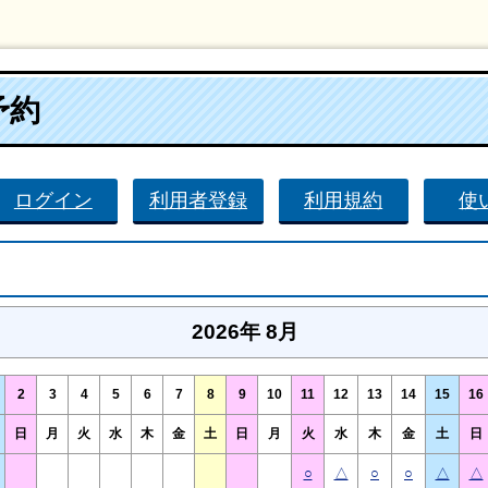
予約
ログイン
利用者登録
利用規約
使
2026年 8月
2
3
4
5
6
7
8
9
10
11
12
13
14
15
16
日
月
火
水
木
金
土
日
月
火
水
木
金
土
日
○
△
○
○
△
△