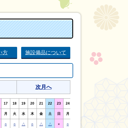
い方
施設備品について
次月へ
17
18
19
20
21
22
23
24
25
26
27
28
29
30
月
火
水
木
金
土
日
月
火
水
木
金
土
日
○
○
△
○
△
△
×
○
○
△
○
△
△
×