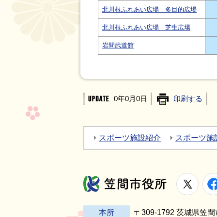
北川根ふれあい広場 多目的広場
北川根ふれあい広場 芝生広場
岩間武道館
0年0月0日
印刷する
スポーツ施設紹介
スポーツ施
X
笠間市役所
本所
〒309-1792 茨城県