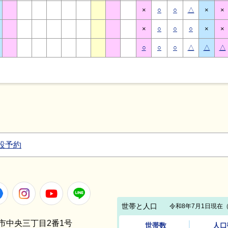
×
○
○
△
×
×
×
○
○
○
×
×
○
○
○
△
△
△
設予約
Facebook
Instagram
Youtube
LINE
笠間市中央三丁目2番1号