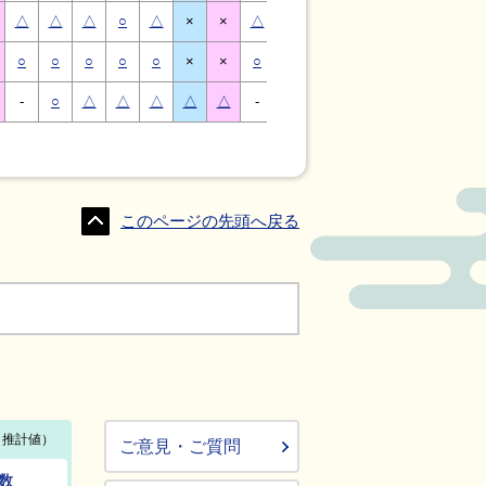
△
△
△
○
△
×
×
△
△
△
○
△
×
×
○
○
○
○
○
×
×
○
○
○
○
○
×
×
-
○
△
△
△
△
△
-
△
○
○
△
△
△
このページの先頭へ戻る
ご意見・ご質問