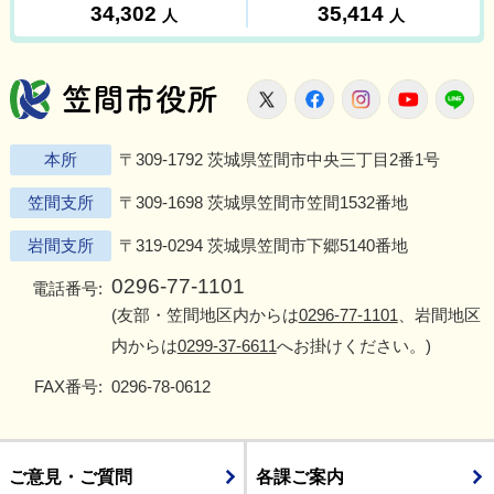
笠間市役所
X
Facebook
Instagram
Youtu
L
本所
〒309-1792 茨城県笠間市中央三丁目2番1号
笠間支所
〒309-1698 茨城県笠間市笠間1532番地
岩間支所
〒319-0294 茨城県笠間市下郷5140番地
0296-77-1101
電話番号:
(友部・笠間地区内からは
0296-77-1101
、岩間地区
内からは
0299-37-6611
へお掛けください。)
FAX番号:
0296-78-0612
ご意見・ご質問
各課ご案内