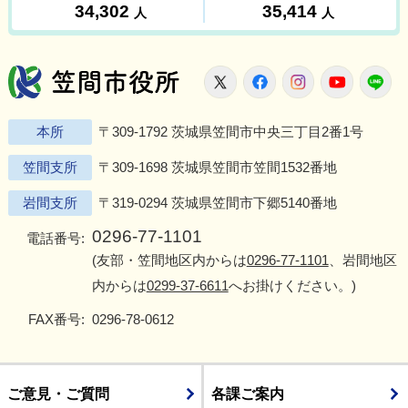
笠間市役所
X
Facebook
Instagram
Youtu
L
本所
〒309-1792 茨城県笠間市中央三丁目2番1号
笠間支所
〒309-1698 茨城県笠間市笠間1532番地
岩間支所
〒319-0294 茨城県笠間市下郷5140番地
0296-77-1101
電話番号:
(友部・笠間地区内からは
0296-77-1101
、岩間地区
内からは
0299-37-6611
へお掛けください。)
FAX番号:
0296-78-0612
ご意見・ご質問
各課ご案内