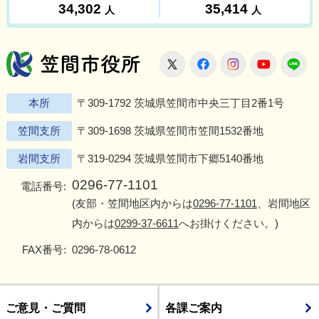
笠間市役所
X
Facebook
Instagram
Youtu
L
本所
〒309-1792 茨城県笠間市中央三丁目2番1号
笠間支所
〒309-1698 茨城県笠間市笠間1532番地
岩間支所
〒319-0294 茨城県笠間市下郷5140番地
0296-77-1101
電話番号:
(友部・笠間地区内からは
0296-77-1101
、岩間地区
内からは
0299-37-6611
へお掛けください。)
FAX番号:
0296-78-0612
ご意見・ご質問
各課ご案内