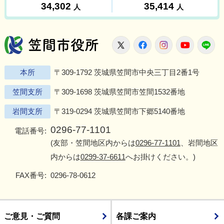
笠間市役所
X
Facebook
Instagram
Youtu
L
本所
〒309-1792 茨城県笠間市中央三丁目2番1号
笠間支所
〒309-1698 茨城県笠間市笠間1532番地
岩間支所
〒319-0294 茨城県笠間市下郷5140番地
0296-77-1101
電話番号:
(友部・笠間地区内からは
0296-77-1101
、岩間地区
内からは
0299-37-6611
へお掛けください。)
FAX番号:
0296-78-0612
ご意見・ご質問
各課ご案内