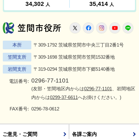
笠間市役所
X
Facebook
Instagram
Youtu
L
本所
〒309-1792 茨城県笠間市中央三丁目2番1号
笠間支所
〒309-1698 茨城県笠間市笠間1532番地
岩間支所
〒319-0294 茨城県笠間市下郷5140番地
0296-77-1101
電話番号:
(友部・笠間地区内からは
0296-77-1101
、岩間地区
内からは
0299-37-6611
へお掛けください。)
FAX番号:
0296-78-0612
ご意見・ご質問
各課ご案内