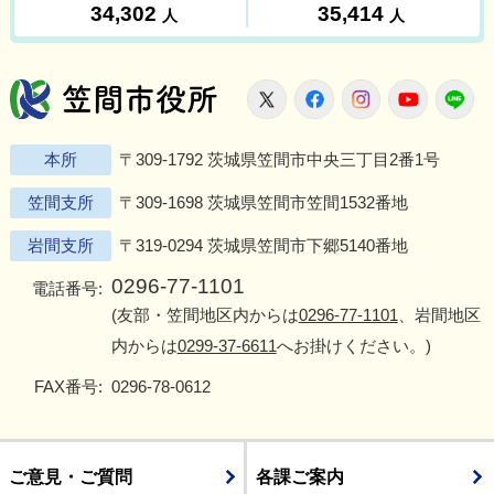
笠間市役所
X
Facebook
Instagram
Youtu
L
本所
〒309-1792 茨城県笠間市中央三丁目2番1号
笠間支所
〒309-1698 茨城県笠間市笠間1532番地
岩間支所
〒319-0294 茨城県笠間市下郷5140番地
0296-77-1101
電話番号:
(友部・笠間地区内からは
0296-77-1101
、岩間地区
内からは
0299-37-6611
へお掛けください。)
FAX番号:
0296-78-0612
ご意見・ご質問
各課ご案内