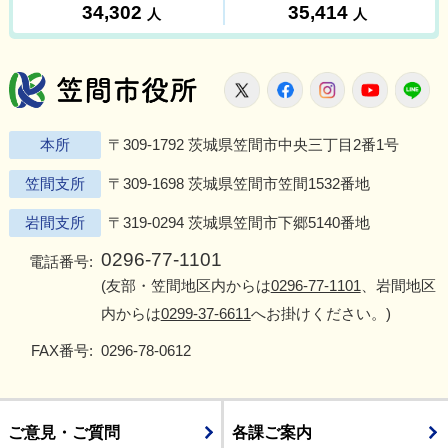
笠間市役所
X
Facebook
Instagram
Youtu
L
本所
〒309-1792 茨城県笠間市中央三丁目2番1号
笠間支所
〒309-1698 茨城県笠間市笠間1532番地
岩間支所
〒319-0294 茨城県笠間市下郷5140番地
0296-77-1101
電話番号:
(友部・笠間地区内からは
0296-77-1101
、岩間地区
内からは
0299-37-6611
へお掛けください。)
FAX番号:
0296-78-0612
ご意見・ご質問
各課ご案内