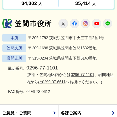
笠間市役所
X
Facebook
Instagram
Youtu
L
本所
〒309-1792 茨城県笠間市中央三丁目2番1号
笠間支所
〒309-1698 茨城県笠間市笠間1532番地
岩間支所
〒319-0294 茨城県笠間市下郷5140番地
0296-77-1101
電話番号:
(友部・笠間地区内からは
0296-77-1101
、岩間地区
内からは
0299-37-6611
へお掛けください。)
FAX番号:
0296-78-0612
ご意見・ご質問
各課ご案内