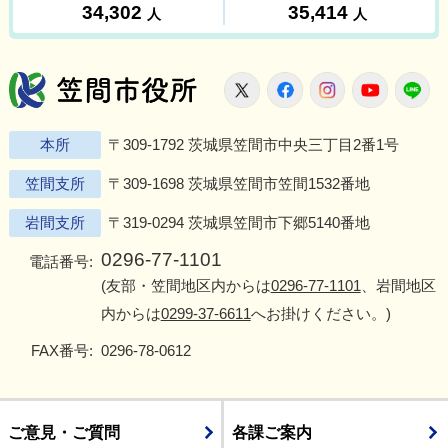
笠間市役所
X
Facebook
Instagram
Youtu
L
本所
〒309-1792 茨城県笠間市中央三丁目2番1号
笠間支所
〒309-1698 茨城県笠間市笠間1532番地
岩間支所
〒319-0294 茨城県笠間市下郷5140番地
0296-77-1101
電話番号:
(友部・笠間地区内からは
0296-77-1101
、岩間地区
内からは
0299-37-6611
へお掛けください。)
FAX番号:
0296-78-0612
ご意見・ご質問
各課ご案内