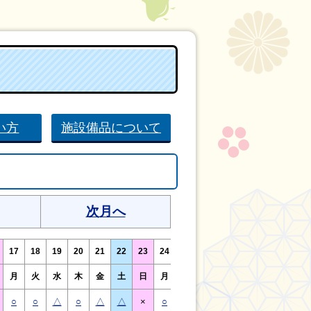
い方
施設備品について
次月へ
17
18
19
20
21
22
23
24
25
26
27
28
29
30
月
火
水
木
金
土
日
月
火
水
木
金
土
日
○
○
△
○
△
△
×
○
○
△
○
△
△
×