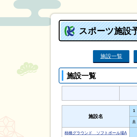
スポーツ施設
施設一覧
施設一覧
1
施設名
土
柿橋グラウンド ソフトボール場A