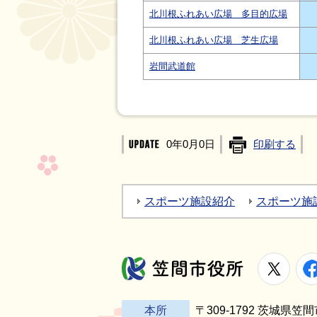
北川根ふれあい広場 多目的広場
北川根ふれあい広場 芝生広場
岩間武道館
0年0月0日
印刷する
スポーツ施設紹介
スポーツ施
X
笠間市役所
本所
〒309-1792 茨城県