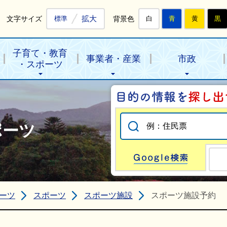
拡大
文字サイズ
背景色
標準
白
青
黄
黒
子育て・教育
事業者・産業
市政
・スポーツ
ポーツ
Go
ーツ
スポーツ
スポーツ施設
スポーツ施設予約