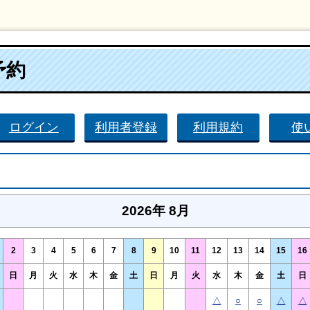
予約
ログイン
利用者登録
利用規約
使
2026年 8月
2
3
4
5
6
7
8
9
10
11
12
13
14
15
16
日
月
火
水
木
金
土
日
月
火
水
木
金
土
日
△
○
○
△
△