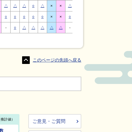
△
△
△
○
△
×
×
△
△
△
○
△
×
×
○
○
○
○
○
×
×
○
○
○
○
○
×
×
-
○
△
△
△
△
△
-
△
○
○
△
△
△
このページの先頭へ戻る
ご意見・ご質問