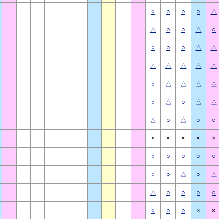
○
○
○
○
△
△
○
○
△
○
○
○
○
△
△
△
△
△
△
△
○
△
△
△
△
○
△
○
△
△
△
○
△
○
○
×
×
×
×
×
○
○
○
○
○
○
○
△
○
△
△
○
○
○
○
○
○
○
×
×