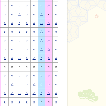
○
○
○
○
○
○
△
○
○
○
○
○
○
△
○
○
△
○
○
△
×
○
○
△
○
○
△
×
○
○
○
○
○
△
△
○
○
○
○
○
△
△
○
○
○
○
○
△
△
○
○
○
○
○
△
△
○
○
○
○
○
△
△
○
○
○
○
○
△
△
○
○
○
○
○
△
△
○
○
○
○
○
△
△
○
○
△
○
△
○
○
○
○
△
○
△
○
○
×
×
×
×
×
×
×
×
×
×
×
×
×
×
○
○
○
○
○
○
○
○
○
○
○
○
○
○
○
△
○
○
△
○
○
○
△
○
○
△
○
○
○
△
△
△
△
○
△
○
△
△
△
△
○
△
○
○
○
○
○
×
×
○
○
○
○
○
×
×